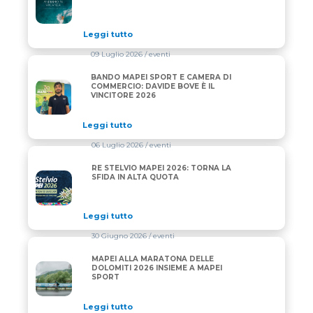
Leggi tutto
09 Luglio 2026
/ eventi
BANDO MAPEI SPORT E CAMERA DI
BANDO MAPEI SPORT E CAMERA DI COMMERCIO: DAV
COMMERCIO: DAVIDE BOVE È IL
VINCITORE 2026
Leggi tutto
06 Luglio 2026
/ eventi
RE STELVIO MAPEI 2026: TORNA LA
RE STELVIO MAPEI 2026: TORNA LA SFIDA IN ALTA 
SFIDA IN ALTA QUOTA
Leggi tutto
30 Giugno 2026
/ eventi
MAPEI ALLA MARATONA DELLE
MAPEI ALLA MARATONA DELLE DOLOMITI 2026 INS
DOLOMITI 2026 INSIEME A MAPEI
SPORT
Leggi tutto