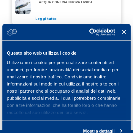
“ALLAGRANDE MAPEI” DI NUOVO IN ACQUA CON UN
ACQUA CON UNA NUOVA LIVREA
Leggi tutto
24 Aprile 2026
/ eventi
JEREZ SCEGLIE MAPEI PER COLORARE
JEREZ SCEGLIE MAPEI PER COLORARE CORDOLI, GRI
CORDOLI, GRIGLIA DI PARTENZA E VIE
DI FUGA
Questo sito web utilizza i cookie
Leggi tutto
Utilizziamo i cookie per personalizzare contenuti ed
15 Aprile 2026
/ eventi
annunci, per fornire funzionalità dei social media e per
MAPEI RINNOVA IL SUO IMPEGNO COME
analizzare il nostro traffico. Condividiamo inoltre
MAPEI RINNOVA IL SUO IMPEGNO COME OFFICIAL 
OFFICIAL SPONSOR DELLA STRAMILANO
informazioni sul modo in cui utilizza il nostro sito con i
2026
nostri partner che si occupano di analisi dei dati web,
Leggi tutto
pubblicità e social media, i quali potrebbero combinarle
con altre informazioni che ha fornito loro o che hanno
raccolto dal suo utilizzo dei loro servizi.
Page
Page
Page
Page
Next page
1
2
3
…
40
»
Mostra dettagli