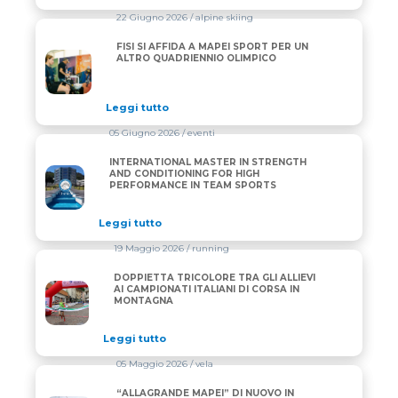
22 Giugno 2026
/ alpine skiing
FISI SI AFFIDA A MAPEI SPORT PER UN
FISI SI AFFIDA A MAPEI SPORT PER UN ALTRO QUA
ALTRO QUADRIENNIO OLIMPICO
Leggi tutto
05 Giugno 2026
/ eventi
INTERNATIONAL MASTER IN STRENGTH
INTERNATIONAL MASTER IN STRENGTH AND CONDI
AND CONDITIONING FOR HIGH
PERFORMANCE IN TEAM SPORTS
Leggi tutto
19 Maggio 2026
/ running
DOPPIETTA TRICOLORE TRA GLI ALLIEVI
DOPPIETTA TRICOLORE TRA GLI ALLIEVI AI CAMPIO
AI CAMPIONATI ITALIANI DI CORSA IN
MONTAGNA
Leggi tutto
05 Maggio 2026
/ vela
“ALLAGRANDE MAPEI” DI NUOVO IN