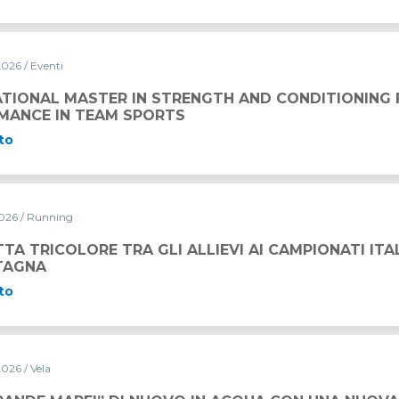
2026
/ Eventi
 STRENGTH AND CONDITIONING FOR HIGH PERFORMANCE
ATIONAL MASTER IN STRENGTH AND CONDITIONING 
MANCE IN TEAM SPORTS
to
2026
/ Running
GLI ALLIEVI AI CAMPIONATI ITALIANI DI CORSA IN MONT
TA TRICOLORE TRA GLI ALLIEVI AI CAMPIONATI ITA
TAGNA
to
2026
/ Vela
UOVO IN ACQUA CON UNA NUOVA LIVREA