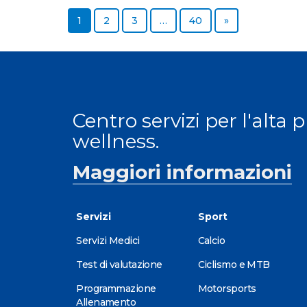
Page
Page
Page
Page
Next page
1
2
3
…
40
»
Centro servizi per l'alta 
wellness.
Maggiori informazioni
Servizi
Sport
Servizi Medici
Calcio
Test di valutazione
Ciclismo e MTB
Programmazione
Motorsports
Allenamento