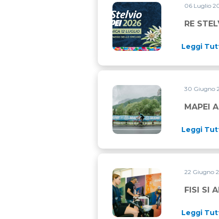
06 Luglio 
RE STELVIO MAPEI 2026: TO
RE STEL
Leggi Tut
30 Giugno 
MAPEI ALLA MARATONA DEL
MAPEI A
Leggi Tut
22 Giugno 
FISI SI AFFIDA A MAPEI S
FISI SI
Leggi Tut