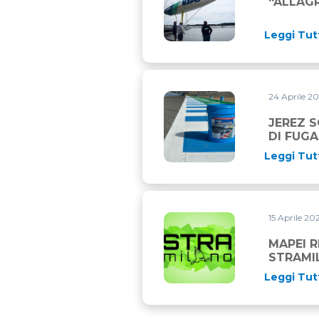
“ALLAG
Leggi Tut
24 Aprile 2
JEREZ SCEGLIE MAPEI PER C
JEREZ S
DI FUGA
Leggi Tut
15 Aprile 2
MAPEI RINNOVA IL SUO IM
MAPEI 
STRAMI
Leggi Tut