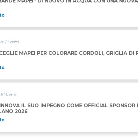
RANDE MAPEI” DI NUOVO IN ACQUA CON UNA NUOVA
to
026
/ Eventi
OLORARE CORDOLI, GRIGLIA DI PARTENZA E VIE DI FUGA
CEGLIE MAPEI PER COLORARE CORDOLI, GRIGLIA DI 
to
026
/ Eventi
PEGNO COME OFFICIAL SPONSOR DELLA STRAMILANO 2026
RINNOVA IL SUO IMPEGNO COME OFFICIAL SPONSOR
LANO 2026
to