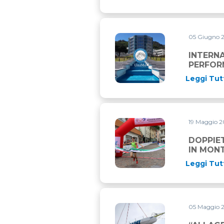
05 Giugno 
INTERNATIONAL MASTER IN
INTERN
PERFOR
Leggi Tut
19 Maggio 
DOPPIETTA TRICOLORE TRA 
DOPPIET
IN MON
Leggi Tut
05 Maggio 
“ALLAGRANDE MAPEI” DI N