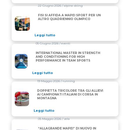
22 Giugno 2026
/ alpine skiing
FISI SI AFFIDA A MAPEI SPORT PER UN
FISI SI AFFIDA A MAPEI SPORT PER UN ALTRO QUA
ALTRO QUADRIENNIO OLIMPICO
Leggi tutto
05 Giugno 2026
/ eventi
INTERNATIONAL MASTER IN STRENGTH
INTERNATIONAL MASTER IN STRENGTH AND CONDI
AND CONDITIONING FOR HIGH
PERFORMANCE IN TEAM SPORTS
Leggi tutto
19 Maggio 2026
/ running
DOPPIETTA TRICOLORE TRA GLI ALLIEVI
DOPPIETTA TRICOLORE TRA GLI ALLIEVI AI CAMPIO
AI CAMPIONATI ITALIANI DI CORSA IN
MONTAGNA
Leggi tutto
05 Maggio 2026
/ vela
“ALLAGRANDE MAPEI” DI NUOVO IN