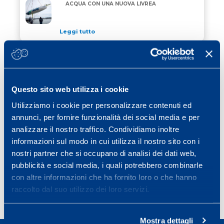
“ALLAGRANDE MAPEI” DI NUOVO IN ACQUA CON UN
ACQUA CON UNA NUOVA LIVREA
Leggi tutto
24 Aprile 2026
/ eventi
JEREZ SCEGLIE MAPEI PER COLORARE
JEREZ SCEGLIE MAPEI PER COLORARE CORDOLI, GRI
CORDOLI, GRIGLIA DI PARTENZA E VIE
DI FUGA
Questo sito web utilizza i cookie
Leggi tutto
Utilizziamo i cookie per personalizzare contenuti ed
15 Aprile 2026
/ eventi
annunci, per fornire funzionalità dei social media e per
MAPEI RINNOVA IL SUO IMPEGNO COME
analizzare il nostro traffico. Condividiamo inoltre
MAPEI RINNOVA IL SUO IMPEGNO COME OFFICIAL 
OFFICIAL SPONSOR DELLA STRAMILANO
informazioni sul modo in cui utilizza il nostro sito con i
2026
nostri partner che si occupano di analisi dei dati web,
Leggi tutto
pubblicità e social media, i quali potrebbero combinarle
con altre informazioni che ha fornito loro o che hanno
raccolto dal suo utilizzo dei loro servizi.
Page
Page
Page
Page
Next page
1
2
3
…
40
»
Mostra dettagli