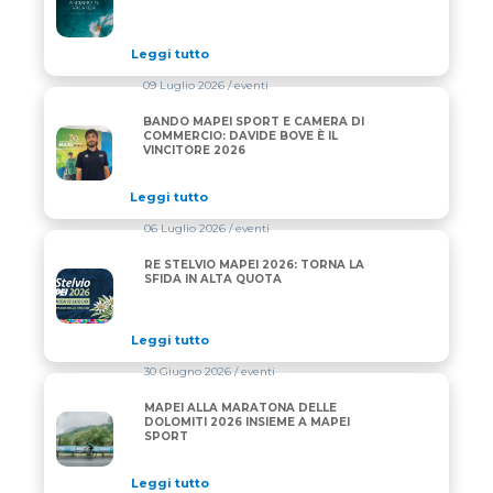
Leggi tutto
09 Luglio 2026
/ eventi
BANDO MAPEI SPORT E CAMERA DI
BANDO MAPEI SPORT E CAMERA DI COMMERCIO: DAV
COMMERCIO: DAVIDE BOVE È IL
VINCITORE 2026
Leggi tutto
06 Luglio 2026
/ eventi
RE STELVIO MAPEI 2026: TORNA LA
RE STELVIO MAPEI 2026: TORNA LA SFIDA IN ALTA 
SFIDA IN ALTA QUOTA
Leggi tutto
30 Giugno 2026
/ eventi
MAPEI ALLA MARATONA DELLE
MAPEI ALLA MARATONA DELLE DOLOMITI 2026 INS
DOLOMITI 2026 INSIEME A MAPEI
SPORT
Leggi tutto