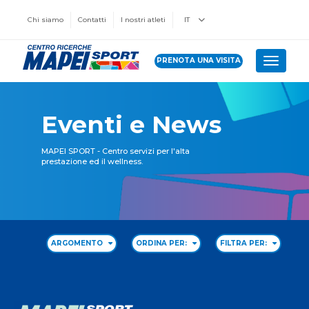
Chi siamo
Contatti
I nostri atleti
IT
PRENOTA UNA VISITA
Toggle 
Eventi e News
MAPEI SPORT - Centro servizi per l'alta
prestazione ed il wellness.
ARGOMENTO
ORDINA PER:
FILTRA PER: