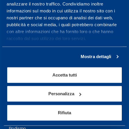
analizzare il nostro traffico. Condividiamo inoltre
Maggiori informazioni
informazioni sul modo in cui utilizza il nostro sito con i
nostri partner che si occupano di analisi dei dati web,
pubblicità e social media, i quali potrebbero combinarle
Servizi
con altre informazioni che ha fornito loro o che hanno
Servizi Medici
raccolto dal suo utilizzo dei loro servizi.
Test di valutazione
Mostra dettagli
Programmazione Allenamento
Accetta tutti
Sport
Calcio
Personalizza
Ciclismo e MTB
Motorsports
Rifiuta
Pallacanestro
Podismo