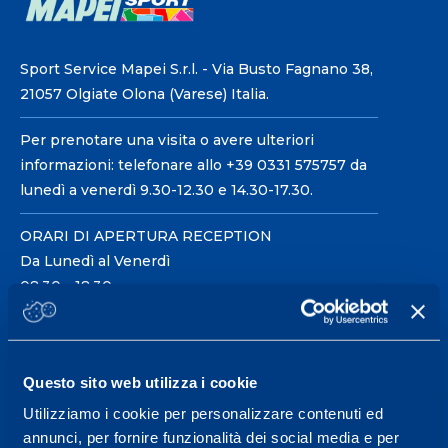
Sport Service Mapei S.r.l. - Via Busto Fagnano 38,
21057 Olgiate Olona (Varese) Italia.
Per prenotare una visita o avere ulteriori
informazioni: telefonare allo +39 0331 575757 da
lunedì a venerdì 9.30-12.30 e 14.30-17.30.
ORARI DI APERTURA RECEPTION
Da Lunedì al Venerdì
08.30 - 18.30
Centro servizi per l'alta
Questo sito web utilizza i cookie
prestazione ed il
Utilizziamo i cookie per personalizzare contenuti ed
wellness.
annunci, per fornire funzionalità dei social media e per