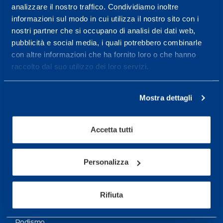
analizzare il nostro traffico. Condividiamo inoltre
Maggiori informazioni
informazioni sul modo in cui utilizza il nostro sito con i
nostri partner che si occupano di analisi dei dati web,
pubblicità e social media, i quali potrebbero combinarle
Servizi
con altre informazioni che ha fornito loro o che hanno
Servizi Medici
raccolto dal suo utilizzo dei loro servizi.
Test di valutazione
Mostra dettagli
Programmazione Allenamento
Accetta tutti
Sport
Calcio
Personalizza
Ciclismo e MTB
Motorsports
Rifiuta
Pallacanestro
Podismo