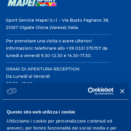
Sport Service Mapei S.r.l. - Via Busto Fagnano 38,
21057 Olgiate Olona (Varese) Italia.
Per prenotare una visita o avere ulteriori
informazioni: telefonare allo +39 0331 575757 da
lunedì a venerdì 9.30-12.30 e 14.30-17.30.
ORARI DI APERTURA RECEPTION
Da Lunedì al Venerdì
08.30 - 18.30
Centro servizi per l'alta
Questo sito web utilizza i cookie
prestazione ed il
Utilizziamo i cookie per personalizzare contenuti ed
wellness.
annunci, per fornire funzionalità dei social media e per