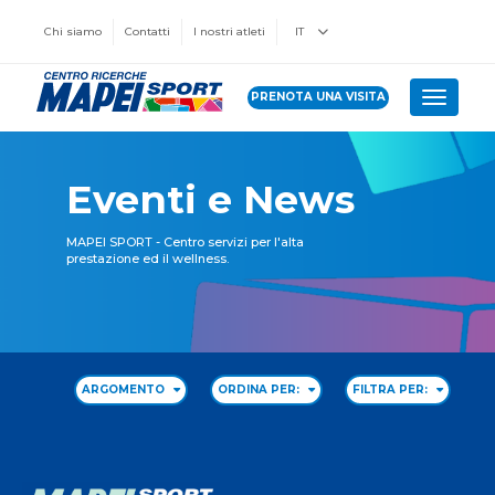
Chi siamo
Contatti
I nostri atleti
IT
PRENOTA UNA VISITA
Toggle 
Eventi e News
MAPEI SPORT - Centro servizi per l'alta
prestazione ed il wellness.
ARGOMENTO
ORDINA PER:
FILTRA PER: