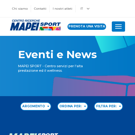
Chi siamo
Contatti
I nostri atleti
IT
PRENOTA UNA VISITA
Toggle 
Eventi e News
MAPEI SPORT - Centro servizi per l'alta
prestazione ed il wellness.
ARGOMENTO
ORDINA PER:
FILTRA PER: