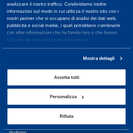
analizzare il nostro traffico. Condividiamo inoltre
Maggiori informazioni
informazioni sul modo in cui utilizza il nostro sito con i
nostri partner che si occupano di analisi dei dati web,
pubblicità e social media, i quali potrebbero combinarle
Servizi
con altre informazioni che ha fornito loro o che hanno
Servizi Medici
raccolto dal suo utilizzo dei loro servizi.
Test di valutazione
Mostra dettagli
Programmazione Allenamento
Accetta tutti
Sport
Calcio
Personalizza
Ciclismo e MTB
Motorsports
Rifiuta
Pallacanestro
Podismo