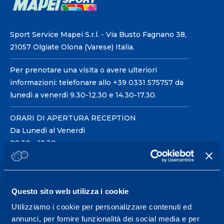
Sport Service Mapei S.r.l. - Via Busto Fagnano 38,
21057 Olgiate Olona (Varese) Italia.
Per prenotare una visita o avere ulteriori
informazioni: telefonare allo +39 0331 575757 da
lunedì a venerdì 9.30-12.30 e 14.30-17.30.
ORARI DI APERTURA RECEPTION
Da Lunedì al Venerdì
08.30 - 18.30
Centro servizi per l'alta
Questo sito web utilizza i cookie
prestazione ed il
Utilizziamo i cookie per personalizzare contenuti ed
wellness.
annunci, per fornire funzionalità dei social media e per