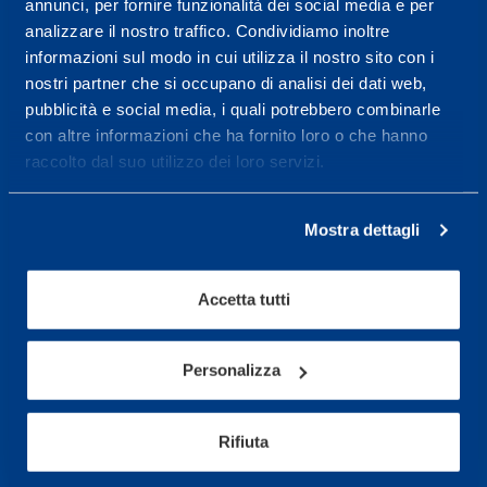
annunci, per fornire funzionalità dei social media e per
wellness.
analizzare il nostro traffico. Condividiamo inoltre
Maggiori informazioni
informazioni sul modo in cui utilizza il nostro sito con i
nostri partner che si occupano di analisi dei dati web,
pubblicità e social media, i quali potrebbero combinarle
con altre informazioni che ha fornito loro o che hanno
Servizi
raccolto dal suo utilizzo dei loro servizi.
Servizi Medici
Test di valutazione
Mostra dettagli
Programmazione Allenamento
Accetta tutti
Sport
Calcio
Personalizza
Ciclismo e MTB
Motorsports
Rifiuta
Pallacanestro