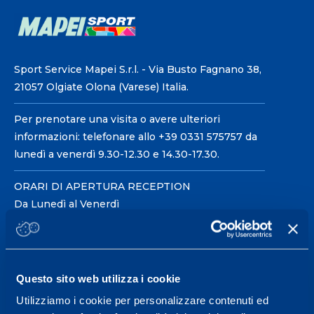
Sport Service Mapei S.r.l. - Via Busto Fagnano 38,
21057 Olgiate Olona (Varese) Italia.
Per prenotare una visita o avere ulteriori
informazioni: telefonare allo +39 0331 575757 da
lunedì a venerdì 9.30-12.30 e 14.30-17.30.
ORARI DI APERTURA RECEPTION
Da Lunedì al Venerdì
08.30 - 18.30
Centro servizi per l'alta
Questo sito web utilizza i cookie
prestazione ed il
Utilizziamo i cookie per personalizzare contenuti ed