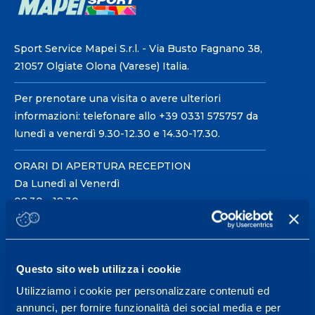
Sport Service Mapei S.r.l. - Via Busto Fagnano 38,
21057 Olgiate Olona (Varese) Italia.
Per prenotare una visita o avere ulteriori
informazioni: telefonare allo +39 0331 575757 da
lunedì a venerdì 9.30-12.30 e 14.30-17.30.
ORARI DI APERTURA RECEPTION
Da Lunedì al Venerdì
08.30 - 18.30
Centro servizi per l'alta
Questo sito web utilizza i cookie
prestazione ed il
Utilizziamo i cookie per personalizzare contenuti ed
wellness.
annunci, per fornire funzionalità dei social media e per