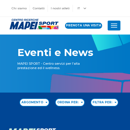
Chi siamo
Contatti
I nostri atleti
IT
PRENOTA UNA VISITA
Toggle 
Eventi e News
MAPEI SPORT - Centro servizi per l'alta
prestazione ed il wellness.
ARGOMENTO
ORDINA PER:
FILTRA PER: