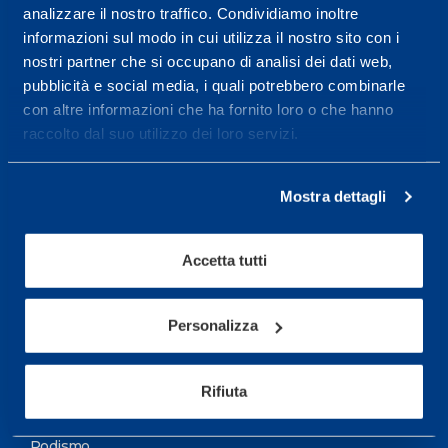
analizzare il nostro traffico. Condividiamo inoltre
Maggiori informazioni
informazioni sul modo in cui utilizza il nostro sito con i
nostri partner che si occupano di analisi dei dati web,
pubblicità e social media, i quali potrebbero combinarle
Servizi
con altre informazioni che ha fornito loro o che hanno
Servizi Medici
raccolto dal suo utilizzo dei loro servizi.
Test di valutazione
Mostra dettagli
Programmazione Allenamento
Accetta tutti
Sport
Calcio
Personalizza
Ciclismo e MTB
Motorsports
Rifiuta
Pallacanestro
Podismo