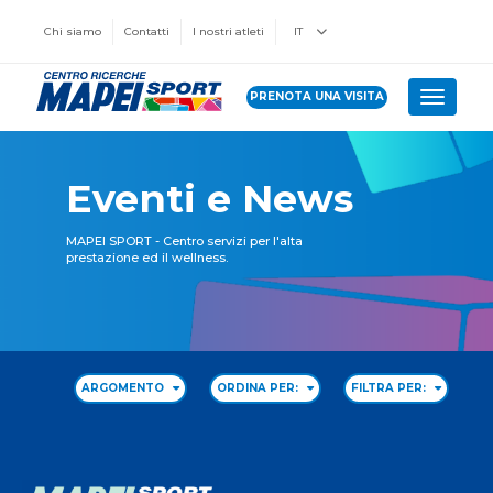
Chi siamo
Contatti
I nostri atleti
IT
PRENOTA UNA VISITA
Toggle 
Eventi e News
MAPEI SPORT - Centro servizi per l'alta
prestazione ed il wellness.
ARGOMENTO
ORDINA PER:
FILTRA PER: