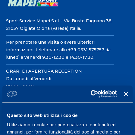
Sport Service Mapei S.r.l. - Via Busto Fagnano 38,
21057 Olgiate Olona (Varese) Italia.
Per prenotare una visita o avere ulteriori
informazioni: telefonare allo +39 0331 575757 da
lunedì a venerdì 9.30-12.30 e 14.30-17.30.
ORARI DI APERTURA RECEPTION
Da Lunedì al Venerdì
08.30 - 18.30
Centro servizi per l'alta
Questo sito web utilizza i cookie
prestazione ed il
Utilizziamo i cookie per personalizzare contenuti ed
wellness.
annunci, per fornire funzionalità dei social media e per