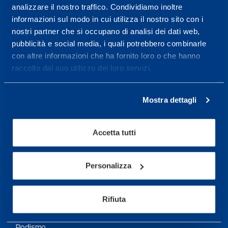
analizzare il nostro traffico. Condividiamo inoltre
Maggiori informazioni
informazioni sul modo in cui utilizza il nostro sito con i
nostri partner che si occupano di analisi dei dati web,
pubblicità e social media, i quali potrebbero combinarle
Servizi
con altre informazioni che ha fornito loro o che hanno
Servizi Medici
raccolto dal suo utilizzo dei loro servizi.
Test di valutazione
Mostra dettagli
Programmazione Allenamento
Accetta tutti
Sport
Calcio
Personalizza
Ciclismo e MTB
Motorsports
Rifiuta
Pallacanestro
Podismo