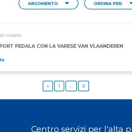
ARGOMENTO
ORDINA PER:
025
/ Ciclismo
LA VARESE VAN VLAANDEREN
SPORT PEDALA CON LA VARESE VAN VLAANDEREN
to
Previous page
Page
Page
«
1
…
3
Centro servizi per l'alta 