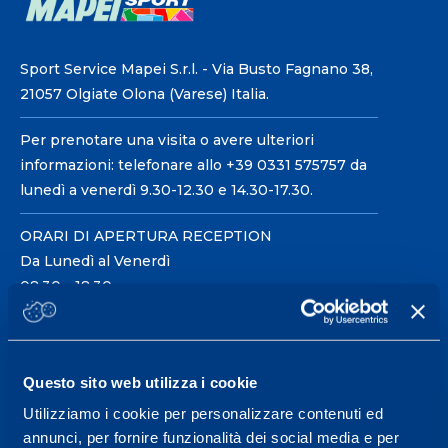
Sport Service Mapei S.r.l. - Via Busto Fagnano 38,
21057 Olgiate Olona (Varese) Italia.
Per prenotare una visita o avere ulteriori
informazioni: telefonare allo +39 0331 575757 da
lunedì a venerdì 9.30-12.30 e 14.30-17.30.
ORARI DI APERTURA RECEPTION
Da Lunedì al Venerdì
08.30 - 18.30
Centro servizi per l'alta
Questo sito web utilizza i cookie
prestazione ed il
Utilizziamo i cookie per personalizzare contenuti ed
wellness.
annunci, per fornire funzionalità dei social media e per