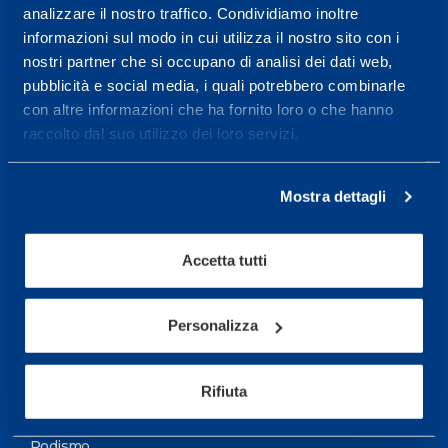
analizzare il nostro traffico. Condividiamo inoltre
Maggiori informazioni
informazioni sul modo in cui utilizza il nostro sito con i
nostri partner che si occupano di analisi dei dati web,
pubblicità e social media, i quali potrebbero combinarle
Servizi
con altre informazioni che ha fornito loro o che hanno
Servizi Medici
raccolto dal suo utilizzo dei loro servizi.
Test di valutazione
Mostra dettagli
Programmazione Allenamento
Accetta tutti
Sport
Calcio
Personalizza
Ciclismo e MTB
Motorsports
Rifiuta
Pallacanestro
Podismo