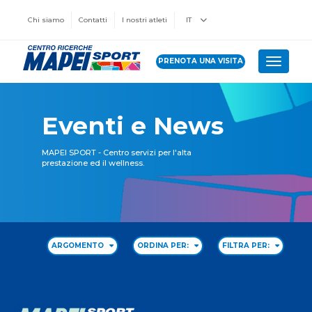
Chi siamo
Contatti
I nostri atleti
IT
PRENOTA UNA VISITA
Toggle 
Eventi e News
MAPEI SPORT - Centro servizi per l'alta
prestazione ed il wellness.
ARGOMENTO
ORDINA PER:
FILTRA PER: