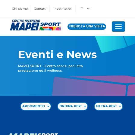
Chi siamo
Contatti
I nostri atleti
IT
PRENOTA UNA VISITA
Toggle 
Eventi e News
MAPEI SPORT - Centro servizi per l'alta
prestazione ed il wellness.
ARGOMENTO
ORDINA PER:
FILTRA PER: