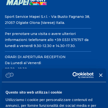
Sport Service Mapei S.r.l. - Via Busto Fagnano 38,
21057 Olgiate Olona (Varese) Italia.
Per prenotare una visita o avere ulteriori
informazioni: telefonare allo +39 0331 575757 da
lunedì a venerdì 9.30-12.30 e 14.30-17.30.
ORARI DI APERTURA RECEPTION
Da Lunedì al Venerdì
08.30 - 18.30
Centro servizi per l'alta
Questo sito web utilizza i cookie
prestazione ed il
Utilizziamo i cookie per personalizzare contenuti ed
wellness.
annunci, per fornire funzionalità dei social media e per