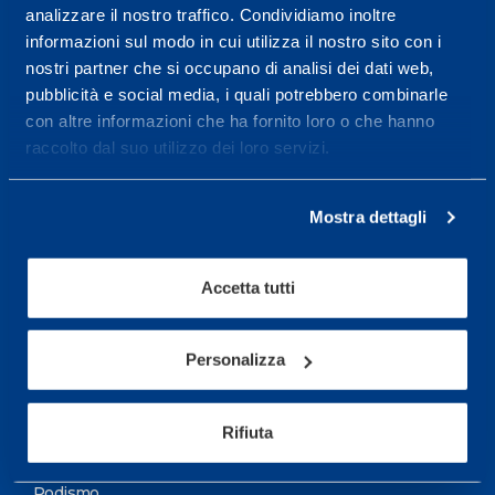
analizzare il nostro traffico. Condividiamo inoltre
Maggiori informazioni
informazioni sul modo in cui utilizza il nostro sito con i
nostri partner che si occupano di analisi dei dati web,
pubblicità e social media, i quali potrebbero combinarle
Servizi
con altre informazioni che ha fornito loro o che hanno
Servizi Medici
raccolto dal suo utilizzo dei loro servizi.
Test di valutazione
Mostra dettagli
Programmazione Allenamento
Accetta tutti
Sport
Calcio
Personalizza
Ciclismo e MTB
Motorsports
Rifiuta
Pallacanestro
Podismo