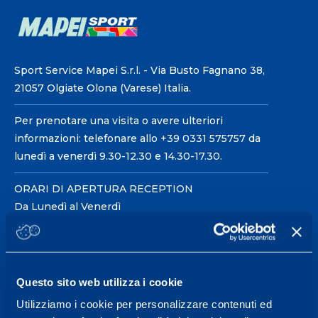
Sport Service Mapei S.r.l. - Via Busto Fagnano 38,
21057 Olgiate Olona (Varese) Italia.
Per prenotare una visita o avere ulteriori
informazioni: telefonare allo +39 0331 575757 da
lunedì a venerdì 9.30-12.30 e 14.30-17.30.
ORARI DI APERTURA RECEPTION
Da Lunedì al Venerdì
08.30 - 18.30
Centro servizi per l'alta
Questo sito web utilizza i cookie
prestazione ed il
Utilizziamo i cookie per personalizzare contenuti ed