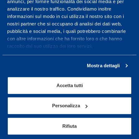
annunci, per fornire funzionalità dei social media e per
wellness.
analizzare il nostro traffico. Condividiamo inoltre
Maggiori informazioni
informazioni sul modo in cui utilizza il nostro sito con i
nostri partner che si occupano di analisi dei dati web,
pubblicità e social media, i quali potrebbero combinarle
con altre informazioni che ha fornito loro o che hanno
Servizi
raccolto dal suo utilizzo dei loro servizi.
Servizi Medici
Test di valutazione
Mostra dettagli
Programmazione Allenamento
Accetta tutti
Sport
Calcio
Personalizza
Ciclismo e MTB
Motorsports
Rifiuta
Pallacanestro