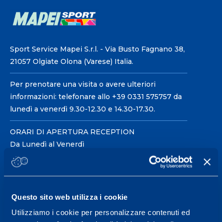
Sport Service Mapei S.r.l. - Via Busto Fagnano 38,
21057 Olgiate Olona (Varese) Italia.
Per prenotare una visita o avere ulteriori
informazioni: telefonare allo +39 0331 575757 da
lunedì a venerdì 9.30-12.30 e 14.30-17.30.
ORARI DI APERTURA RECEPTION
Da Lunedì al Venerdì
08.30 - 18.30
Centro servizi per l'alta
Questo sito web utilizza i cookie
prestazione ed il
Utilizziamo i cookie per personalizzare contenuti ed