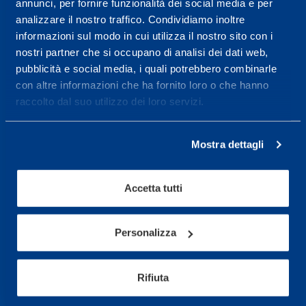
annunci, per fornire funzionalità dei social media e per
wellness.
analizzare il nostro traffico. Condividiamo inoltre
Maggiori informazioni
informazioni sul modo in cui utilizza il nostro sito con i
nostri partner che si occupano di analisi dei dati web,
pubblicità e social media, i quali potrebbero combinarle
con altre informazioni che ha fornito loro o che hanno
Servizi
raccolto dal suo utilizzo dei loro servizi.
Servizi Medici
Test di valutazione
Mostra dettagli
Programmazione Allenamento
Accetta tutti
Sport
Calcio
Personalizza
Ciclismo e MTB
Motorsports
Rifiuta
Pallacanestro