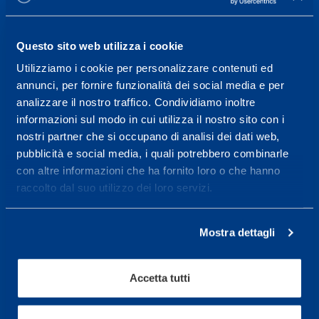
lunedì a venerdì 9.30-12.30 e 14.30-17.30.
ORARI DI APERTURA RECEPTION
Questo sito web utilizza i cookie
Da Lunedì al Venerdì
Utilizziamo i cookie per personalizzare contenuti ed
08.30 - 18.30
annunci, per fornire funzionalità dei social media e per
analizzare il nostro traffico. Condividiamo inoltre
informazioni sul modo in cui utilizza il nostro sito con i
Centro servizi per l'alta
nostri partner che si occupano di analisi dei dati web,
prestazione ed il
pubblicità e social media, i quali potrebbero combinarle
wellness.
con altre informazioni che ha fornito loro o che hanno
raccolto dal suo utilizzo dei loro servizi.
Maggiori informazioni
Mostra dettagli
Servizi
Accetta tutti
Servizi Medici
Test di valutazione