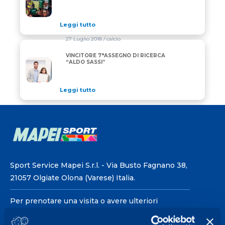
Leggi tutto
27 Luglio 2018
/ calcio
VINCITORE 7°ASSEGNO DI RICERCA
VINCITORE 7°ASSEGNO DI RICERCA “ALDO SASSI”
“ALDO SASSI”
Leggi tutto
Sport Service Mapei S.r.l. - Via Busto Fagnano 38,
21057 Olgiate Olona (Varese) Italia.
Per prenotare una visita o avere ulteriori
informazioni: telefonare allo +39 0331 575757 da