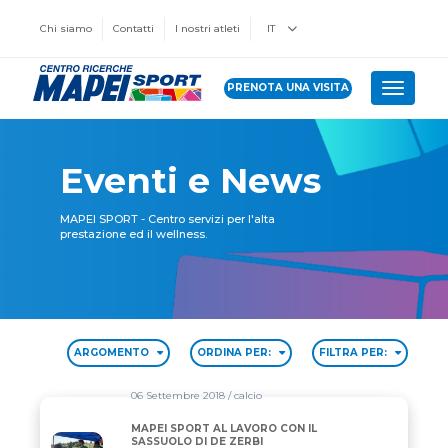
Chi siamo
Contatti
I nostri atleti
IT
PRENOTA UNA VISITA
Toggle 
Eventi e News
MAPEI SPORT - Centro servizi per l'alta
prestazione ed il wellness.
ARGOMENTO
ORDINA PER:
FILTRA PER:
06 Settembre 2018
/ calcio
MAPEI SPORT AL LAVORO CON IL
MAPEI SPORT AL LAVORO CON IL SASSUOLO DI DE 
SASSUOLO DI DE ZERBI