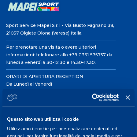
Sport Service Mapei S.r.l. - Via Busto Fagnano 38,
21057 Olgiate Olona (Varese) Italia.
Per prenotare una visita o avere ulteriori
informazioni: telefonare allo +39 0331 575757 da
lunedì a venerdì 9.30-12.30 e 14.30-17.30.
ORARI DI APERTURA RECEPTION
Da Lunedì al Venerdì
08.30 - 18.30
Centro servizi per l'alta
Questo sito web utilizza i cookie
prestazione ed il
Utilizziamo i cookie per personalizzare contenuti ed
wellness.
annunci, per fornire funzionalità dei social media e per