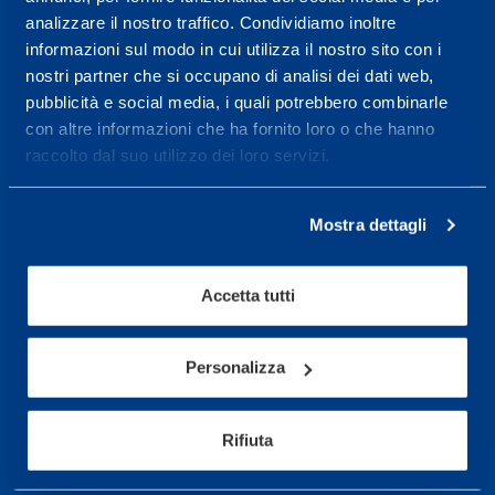
analizzare il nostro traffico. Condividiamo inoltre
Maggiori informazioni
informazioni sul modo in cui utilizza il nostro sito con i
nostri partner che si occupano di analisi dei dati web,
pubblicità e social media, i quali potrebbero combinarle
Servizi
con altre informazioni che ha fornito loro o che hanno
raccolto dal suo utilizzo dei loro servizi.
Servizi Medici
Test di valutazione
Mostra dettagli
Programmazione Allenamento
Accetta tutti
Sport
Calcio
Personalizza
Ciclismo e MTB
Motorsports
Rifiuta
Pallacanestro