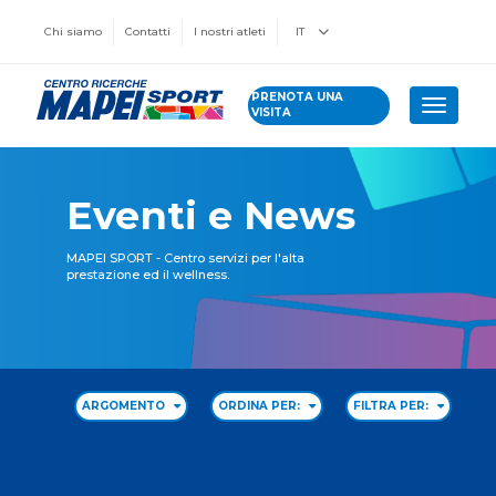
Chi siamo
Contatti
I nostri atleti
IT
PRENOTA UNA
Toggle 
VISITA
Eventi e News
MAPEI SPORT - Centro servizi per l'alta
prestazione ed il wellness.
ARGOMENTO
ORDINA PER:
FILTRA PER: