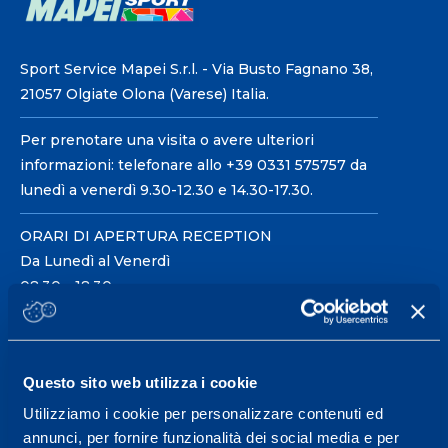
Sport Service Mapei S.r.l. - Via Busto Fagnano 38,
21057 Olgiate Olona (Varese) Italia.
Per prenotare una visita o avere ulteriori
informazioni: telefonare allo +39 0331 575757 da
lunedì a venerdì 9.30-12.30 e 14.30-17.30.
ORARI DI APERTURA RECEPTION
Da Lunedì al Venerdì
08.30 - 18.30
Centro servizi per l'alta
Questo sito web utilizza i cookie
prestazione ed il
Utilizziamo i cookie per personalizzare contenuti ed
wellness.
annunci, per fornire funzionalità dei social media e per