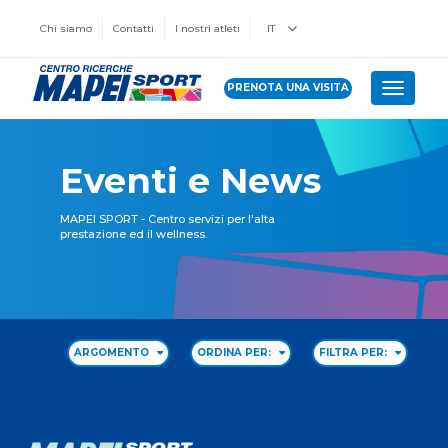
Chi siamo
Contatti
I nostri atleti
IT
PRENOTA UNA VISITA
Toggle 
Eventi e News
MAPEI SPORT - Centro servizi per l'alta
prestazione ed il wellness.
ARGOMENTO
ORDINA PER:
FILTRA PER: