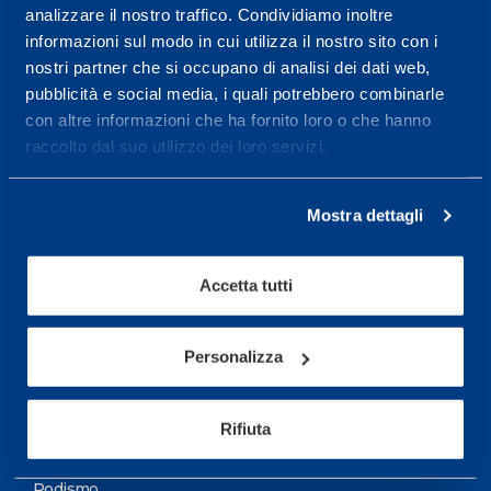
analizzare il nostro traffico. Condividiamo inoltre
Maggiori informazioni
informazioni sul modo in cui utilizza il nostro sito con i
nostri partner che si occupano di analisi dei dati web,
pubblicità e social media, i quali potrebbero combinarle
Servizi
con altre informazioni che ha fornito loro o che hanno
Servizi Medici
raccolto dal suo utilizzo dei loro servizi.
Test di valutazione
Mostra dettagli
Programmazione Allenamento
Accetta tutti
Sport
Calcio
Personalizza
Ciclismo e MTB
Motorsports
Rifiuta
Pallacanestro
Podismo