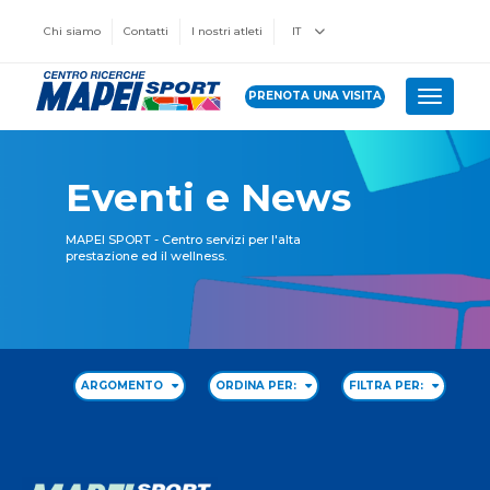
Chi siamo
Contatti
I nostri atleti
IT
PRENOTA UNA VISITA
Toggle 
Eventi e News
MAPEI SPORT - Centro servizi per l'alta
prestazione ed il wellness.
ARGOMENTO
ORDINA PER:
FILTRA PER: