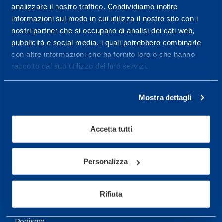
analizzare il nostro traffico. Condividiamo inoltre
Maggiori informazioni
informazioni sul modo in cui utilizza il nostro sito con i
nostri partner che si occupano di analisi dei dati web,
pubblicità e social media, i quali potrebbero combinarle
Servizi
con altre informazioni che ha fornito loro o che hanno
Servizi Medici
raccolto dal suo utilizzo dei loro servizi.
Test di valutazione
Mostra dettagli
Programmazione Allenamento
Accetta tutti
Sport
Calcio
Personalizza
Ciclismo e MTB
Motorsports
Rifiuta
Pallacanestro
Podismo