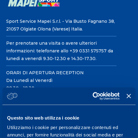
Sport Service Mapei S.r.l. - Via Busto Fagnano 38,
21057 Olgiate Olona (Varese) Italia.
Per prenotare una visita o avere ulteriori
informazioni: telefonare allo +39 0331 575757 da
lunedì a venerdì 9.30-12.30 e 14.30-17.30.
ORARI DI APERTURA RECEPTION
Da Lunedì al Venerdì
08.30 - 18.30
Centro servizi per l'alta
Questo sito web utilizza i cookie
prestazione ed il
Utilizziamo i cookie per personalizzare contenuti ed
wellness.
annunci, per fornire funzionalità dei social media e per