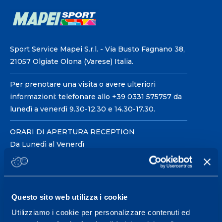
Sport Service Mapei S.r.l. - Via Busto Fagnano 38,
21057 Olgiate Olona (Varese) Italia.
Per prenotare una visita o avere ulteriori
informazioni: telefonare allo +39 0331 575757 da
lunedì a venerdì 9.30-12.30 e 14.30-17.30.
ORARI DI APERTURA RECEPTION
Da Lunedì al Venerdì
08.30 - 18.30
Centro servizi per l'alta
Questo sito web utilizza i cookie
prestazione ed il
Utilizziamo i cookie per personalizzare contenuti ed