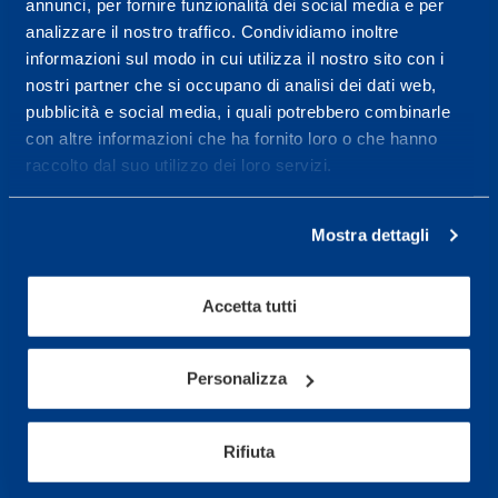
annunci, per fornire funzionalità dei social media e per
wellness.
analizzare il nostro traffico. Condividiamo inoltre
Maggiori informazioni
informazioni sul modo in cui utilizza il nostro sito con i
nostri partner che si occupano di analisi dei dati web,
pubblicità e social media, i quali potrebbero combinarle
con altre informazioni che ha fornito loro o che hanno
Servizi
raccolto dal suo utilizzo dei loro servizi.
Servizi Medici
Test di valutazione
Mostra dettagli
Programmazione Allenamento
Accetta tutti
Sport
Calcio
Personalizza
Ciclismo e MTB
Motorsports
Rifiuta
Pallacanestro