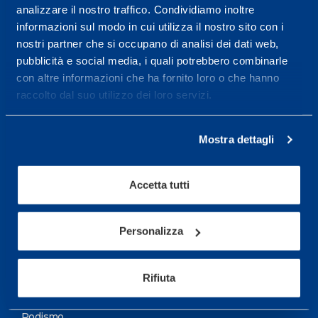
analizzare il nostro traffico. Condividiamo inoltre
Maggiori informazioni
informazioni sul modo in cui utilizza il nostro sito con i
nostri partner che si occupano di analisi dei dati web,
pubblicità e social media, i quali potrebbero combinarle
Servizi
con altre informazioni che ha fornito loro o che hanno
Servizi Medici
raccolto dal suo utilizzo dei loro servizi.
Test di valutazione
Mostra dettagli
Programmazione Allenamento
Accetta tutti
Sport
Calcio
Personalizza
Ciclismo e MTB
Motorsports
Rifiuta
Pallacanestro
Podismo