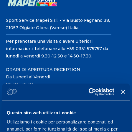
Sport Service Mapei S.r.l. - Via Busto Fagnano 38,
21057 Olgiate Olona (Varese) Italia.
Per prenotare una visita o avere ulteriori
informazioni: telefonare allo +39 0331 575757 da
lunedì a venerdì 9.30-12.30 e 14.30-17.30.
ORARI DI APERTURA RECEPTION
Da Lunedì al Venerdì
08.30 - 18.30
Centro servizi per l'alta
Questo sito web utilizza i cookie
prestazione ed il
Utilizziamo i cookie per personalizzare contenuti ed
wellness.
annunci, per fornire funzionalità dei social media e per