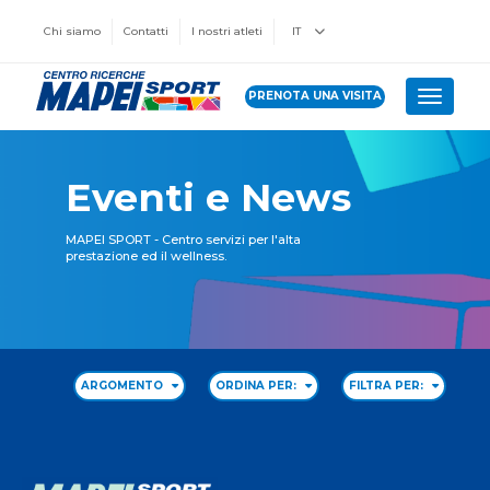
Chi siamo
Contatti
I nostri atleti
IT
PRENOTA UNA VISITA
Toggle 
Eventi e News
MAPEI SPORT - Centro servizi per l'alta
prestazione ed il wellness.
ARGOMENTO
ORDINA PER:
FILTRA PER: