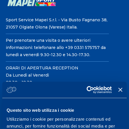
Sport Service Mapei S.r.l. - Via Busto Fagnano 38,
21057 Olgiate Olona (Varese) Italia.
Per prenotare una visita o avere ulteriori
informazioni: telefonare allo +39 0331 575757 da
lunedì a venerdì 9.30-12.30 e 14.30-17.30.
ORARI DI APERTURA RECEPTION
Da Lunedì al Venerdì
08.30 - 18.30
Centro servizi per l'alta
Questo sito web utilizza i cookie
prestazione ed il
Utilizziamo i cookie per personalizzare contenuti ed
wellness.
annunci, per fornire funzionalità dei social media e per