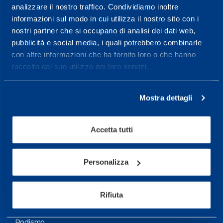
analizzare il nostro traffico. Condividiamo inoltre
Maggiori informazioni
informazioni sul modo in cui utilizza il nostro sito con i
nostri partner che si occupano di analisi dei dati web,
pubblicità e social media, i quali potrebbero combinarle
Servizi
con altre informazioni che ha fornito loro o che hanno
Servizi Medici
raccolto dal suo utilizzo dei loro servizi.
Test di valutazione
Mostra dettagli
Programmazione Allenamento
Accetta tutti
Sport
Calcio
Personalizza
Ciclismo e MTB
Motorsports
Rifiuta
Pallacanestro
Podismo