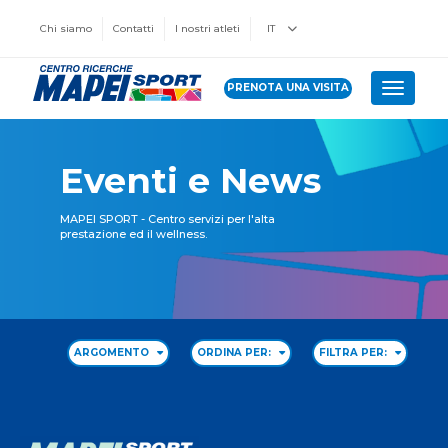
Chi siamo
Contatti
I nostri atleti
IT
PRENOTA UNA VISITA
Toggle 
Eventi e News
MAPEI SPORT - Centro servizi per l'alta
prestazione ed il wellness.
ARGOMENTO
ORDINA PER:
FILTRA PER: