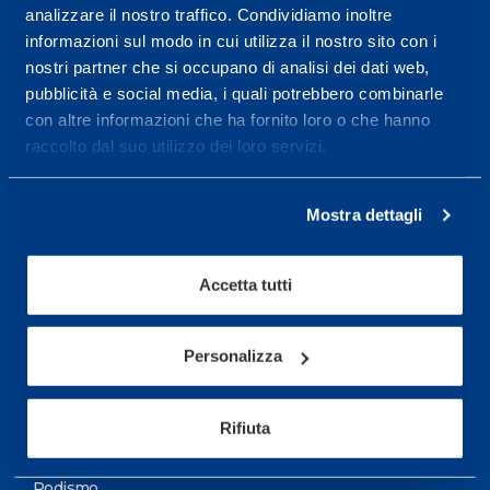
analizzare il nostro traffico. Condividiamo inoltre
Maggiori informazioni
informazioni sul modo in cui utilizza il nostro sito con i
nostri partner che si occupano di analisi dei dati web,
pubblicità e social media, i quali potrebbero combinarle
Servizi
con altre informazioni che ha fornito loro o che hanno
Servizi Medici
raccolto dal suo utilizzo dei loro servizi.
Test di valutazione
Mostra dettagli
Programmazione Allenamento
Accetta tutti
Sport
Calcio
Personalizza
Ciclismo e MTB
Motorsports
Rifiuta
Pallacanestro
Podismo