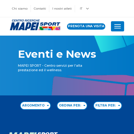
Chi siamo
Contatti
I nostri atleti
IT
PRENOTA UNA VISITA
Toggle 
Eventi e News
MAPEI SPORT - Centro servizi per l'alta
prestazione ed il wellness.
ARGOMENTO
ORDINA PER:
FILTRA PER: