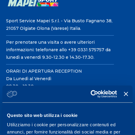
Sport Service Mapei S.r.l. - Via Busto Fagnano 38,
21057 Olgiate Olona (Varese) Italia.
Per prenotare una visita o avere ulteriori
informazioni: telefonare allo +39 0331 575757 da
lunedì a venerdì 9.30-12.30 e 14.30-17.30.
ORARI DI APERTURA RECEPTION
Da Lunedì al Venerdì
08.30 - 18.30
Centro servizi per l'alta
Questo sito web utilizza i cookie
prestazione ed il
Utilizziamo i cookie per personalizzare contenuti ed
wellness.
annunci, per fornire funzionalità dei social media e per