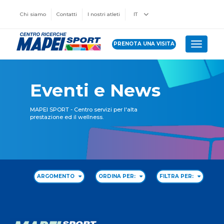
Chi siamo
Contatti
I nostri atleti
IT
PRENOTA UNA VISITA
Toggle 
Eventi e News
MAPEI SPORT - Centro servizi per l'alta
prestazione ed il wellness.
ARGOMENTO
ORDINA PER:
FILTRA PER: