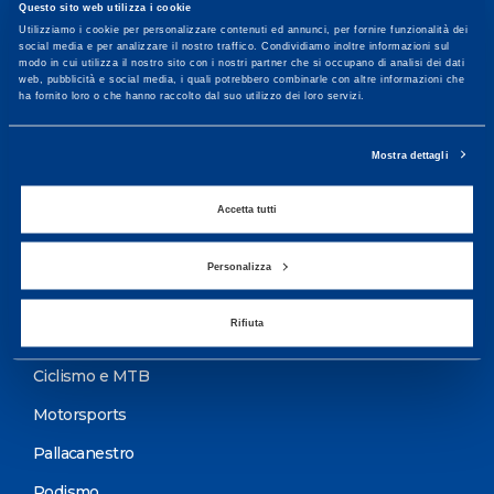
Questo sito web utilizza i cookie
Maggiori informazioni
Utilizziamo i cookie per personalizzare contenuti ed annunci, per fornire funzionalità dei
social media e per analizzare il nostro traffico. Condividiamo inoltre informazioni sul
modo in cui utilizza il nostro sito con i nostri partner che si occupano di analisi dei dati
web, pubblicità e social media, i quali potrebbero combinarle con altre informazioni che
ha fornito loro o che hanno raccolto dal suo utilizzo dei loro servizi.
Servizi
Servizi Medici
Mostra dettagli
Test di valutazione
Accetta tutti
Programmazione Allenamento
Personalizza
Sport
Rifiuta
Calcio
Ciclismo e MTB
Motorsports
Pallacanestro
Podismo