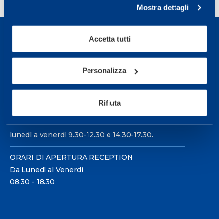
Mostra dettagli
Accetta tutti
Personalizza
Sport Service Mapei S.r.l. - Via Busto Fagnano 38,
21057 Olgiate Olona (Varese) Italia.
Rifiuta
Per prenotare una visita o avere ulteriori
informazioni: telefonare allo +39 0331 575757 da
lunedì a venerdì 9.30-12.30 e 14.30-17.30.
ORARI DI APERTURA RECEPTION
Da Lunedì al Venerdì
08.30 - 18.30