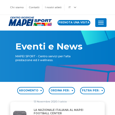
Chi siamo
Contatti
I nostri atleti
IT
PRENOTA UNA VISITA
Toggle 
Eventi e News
MAPEI SPORT - Centro servizi per l'alta
prestazione ed il wellness.
ARGOMENTO
ORDINA PER:
FILTRA PER:
13 Novembre 2020
/ calcio
LA NAZIONALE ITALIANA AL MAPEI
LA NAZIONALE ITALIANA AL MAPEI FOOTBALL CEN
FOOTBALL CENTER