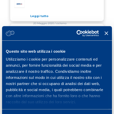
Leggi tutto
20 Maggio 2020
/ ciclismo
COMUNICATO RE STELVIO 2020
COMUNICATO RE STELVIO 2020
Leggi tutto
Questo sito web utilizza i cookie
13 Maggio 2020
/ cubetti di sapere
Utilizziamo i cookie per personalizzare contenuti ed
annunci, per fornire funzionalità dei social media e per
IDRATAZIONE: ESSENZIALE PER
IDRATAZIONE: ESSENZIALE PER L’ALLENAMENTO
L’ALLENAMENTO
analizzare il nostro traffico. Condividiamo inoltre
informazioni sul modo in cui utilizza il nostro sito con i
Leggi tutto
nostri partner che si occupano di analisi dei dati web,
pubblicità e social media, i quali potrebbero combinarle
con altre informazioni che ha fornito loro o che hanno
Previous page
Page
Page
Page
Page
Page
Page
«
1
…
25
26
27
28
29
raccolto dal suo utilizzo dei loro servizi.
Page
Next page
…
40
»