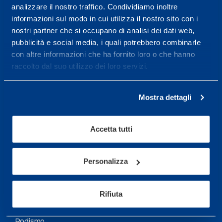
analizzare il nostro traffico. Condividiamo inoltre
Maggiori informazioni
informazioni sul modo in cui utilizza il nostro sito con i
nostri partner che si occupano di analisi dei dati web,
pubblicità e social media, i quali potrebbero combinarle
Servizi
con altre informazioni che ha fornito loro o che hanno
Servizi Medici
raccolto dal suo utilizzo dei loro servizi.
Test di valutazione
Mostra dettagli
Programmazione Allenamento
Accetta tutti
Sport
Calcio
Personalizza
Ciclismo e MTB
Motorsports
Rifiuta
Pallacanestro
Podismo