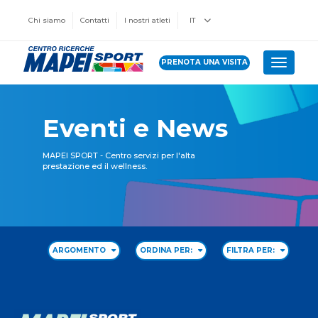
Chi siamo
Contatti
I nostri atleti
IT
PRENOTA UNA VISITA
Toggle 
Eventi e News
MAPEI SPORT - Centro servizi per l'alta
prestazione ed il wellness.
ARGOMENTO
ORDINA PER:
FILTRA PER: