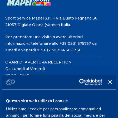
Sport Service Mapei S.r.l. - Via Busto Fagnano 38,
21057 Olgiate Olona (Varese) Italia.
Per prenotare una visita o avere ulteriori
informazioni: telefonare allo +39 0331 575757 da
lunedì a venerdì 9.30-12.30 e 14.30-17.30.
ORARI DI APERTURA RECEPTION
Da Lunedì al Venerdì
08.30 - 18.30
Centro servizi per l'alta
Questo sito web utilizza i cookie
prestazione ed il
Utilizziamo i cookie per personalizzare contenuti ed
wellness.
annunci, per fornire funzionalità dei social media e per