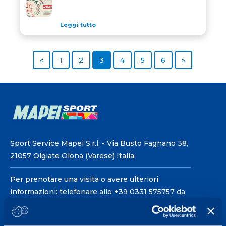
Leggi tutto
Previous page
Page
Page
Page
Page
Page
Page
Next page
«
1
2
3
4
5
6
»
Sport Service Mapei S.r.l. - Via Busto Fagnano 38,
21057 Olgiate Olona (Varese) Italia.
Per prenotare una visita o avere ulteriori
informazioni: telefonare allo +39 0331 575757 da
lunedì a venerdì 9.30-12.30 e 14.30-17.30.