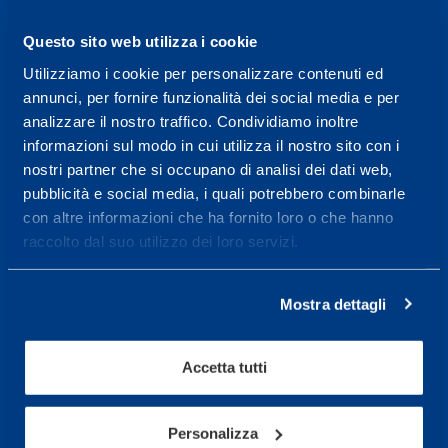
ORARI DI APERTURA RECEPTION
Da Lunedì al Venerdì
Questo sito web utilizza i cookie
08.30 - 18.30
Utilizziamo i cookie per personalizzare contenuti ed
annunci, per fornire funzionalità dei social media e per
analizzare il nostro traffico. Condividiamo inoltre
Centro servizi per l'alta
informazioni sul modo in cui utilizza il nostro sito con i
prestazione ed il
nostri partner che si occupano di analisi dei dati web,
wellness.
pubblicità e social media, i quali potrebbero combinarle
con altre informazioni che ha fornito loro o che hanno
Maggiori informazioni
raccolto dal suo utilizzo dei loro servizi.
Mostra dettagli
Servizi
Servizi Medici
Accetta tutti
Test di valutazione
Programmazione Allenamento
Personalizza