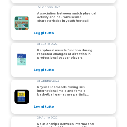
15 Gennaio 2023
Association between match physical
activity and neuromuscular
Association between match physical activity and neurom
characteristics in youth football
Leggi tutto
01 Luglio 2022
Peripheral muscle function during
repeated changes of direction in
Peripheral muscle function during repeated changes of 
professional soccer players
Leggi tutto
01 Giugno 2022
Physical demands during 3×3
international male and female
Physical demands during 3×3 international male and f
basketball games are partially
impacted by competition phase but
not game outcome
Leggi tutto
29 Aprile 2022
Relationships Between Internal and