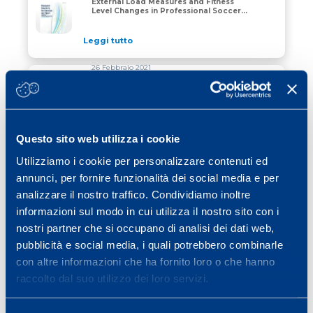
External Load Measures and Fitness
Relationships Between Internal and External Load Mea
Level Changes in Professional Soccer
Players
Leggi tutto
26 Febbraio 2021
Impact of COVID-19 lockdown on serie
A soccer players’ physical qualities
Impact of COVID-19 lockdown on serie A soccer players’
Leggi tutto
Questo sito web utilizza i cookie
27 Gennaio 2021
Utilizziamo i cookie per personalizzare contenuti ed
Morning priming exercise strategy to
annunci, per fornire funzionalità dei social media e per
enhance afternoon performance in
Morning priming exercise strategy to enhance afterno
young elite soccer players
analizzare il nostro traffico. Condividiamo inoltre
informazioni sul modo in cui utilizza il nostro sito con i
Leggi tutto
nostri partner che si occupano di analisi dei dati web,
pubblicità e social media, i quali potrebbero combinarle
con altre informazioni che ha fornito loro o che hanno
raccolto dal suo utilizzo dei loro servizi.
«
1
2
3
4
…
15
»