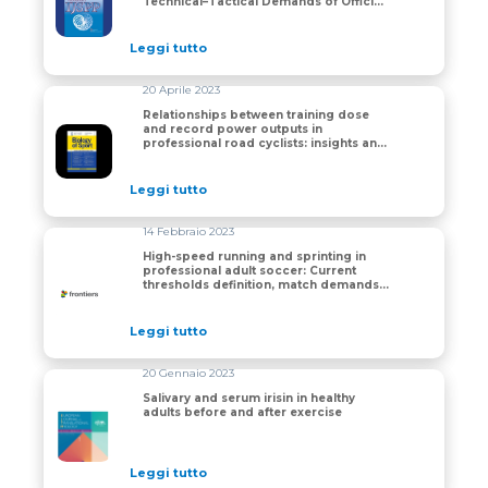
Technical–Tactical Demands of Official
3 × 3 Basketball Games
Leggi tutto
20 Aprile 2023
Relationships between training dose
and record power outputs in
Relationships between training dose and record power ou
professional road cyclists: insights and
threats to validity
Leggi tutto
14 Febbraio 2023
High-speed running and sprinting in
professional adult soccer: Current
High-speed running and sprinting in professional adult
thresholds definition, match demands
and training strategies. A systematic
review
Leggi tutto
20 Gennaio 2023
Salivary and serum irisin in healthy
adults before and after exercise
Salivary and serum irisin in healthy adults before and a
Leggi tutto