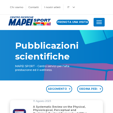
Chi siamo
Contatti
I nostri atleti
IT
PRENOTA UNA VISITA
Toggle 
Pubblicazioni
scientifiche
MAPEI SPORT - Centro servizi per l'alta
prestazione ed il wellness.
ARGOMENTO
ORDINA PER:
11 Agosto 2023
A Systematic Review on the Physical,
Physiological, Perceptual and
A Systematic Review on the Physical, Physiological, P