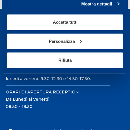
Mostra dettagli
Accetta tutti
Personalizza
Sport Service Mapei S.r.l. - Via Busto Fagnano 38,
21057 Olgiate Olona (Varese) Italia.
Rifiuta
Per prenotare una visita o avere ulteriori
informazioni: telefonare allo +39 0331 575757 da
lunedì a venerdì 9.30-12.30 e 14.30-17.30.
ORARI DI APERTURA RECEPTION
Da Lunedì al Venerdì
08.30 - 18.30