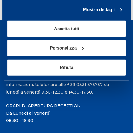
1
2
3
…
8
>
Mostra dettagli
Accetta tutti
Personalizza
Sport Service Mapei S.r.l. - Via Busto Fagnano 38,
21057 Olgiate Olona (Varese) Italia.
Rifiuta
Per prenotare una visita o avere ulteriori
informazioni: telefonare allo +39 0331 575757 da
lunedì a venerdì 9.30-12.30 e 14.30-17.30.
ORARI DI APERTURA RECEPTION
Da Lunedì al Venerdì
08.30 - 18.30