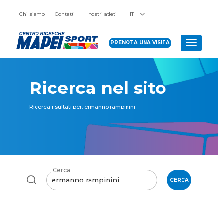
Chi siamo
Contatti
I nostri atleti
IT
PRENOTA UNA VISITA
Toggle 
Ricerca nel sito
Ricerca risultati per: ermanno rampinini
Cerca
CERCA