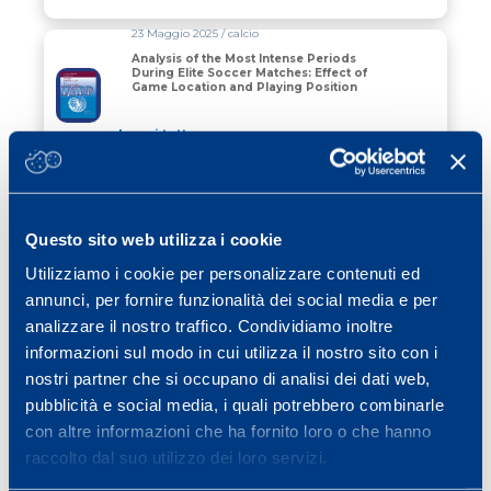
23 Maggio 2025 / calcio
Analysis of the Most Intense Periods
During Elite Soccer Matches: Effect of
Game Location and Playing Position
Leggi tutto
20 Maggio 2025 / tennis
SINNER PER IL ROLAND GARROS CHIEDE
AIUTO ALLA TECNOLOGIA: COME
FUNZIONA IL GPS SOTTO LA MAGLIETTA
Questo sito web utilizza i cookie
Utilizziamo i cookie per personalizzare contenuti ed
Leggi tutto
annunci, per fornire funzionalità dei social media e per
11 Aprile 2025 / basketball
analizzare il nostro traffico. Condividiamo inoltre
RIPETIBILITA’ INTER-UNITA’ DEI
informazioni sul modo in cui utilizza il nostro sito con i
SENSORI FIRSTBEAT SPORT NELLA
PALLACANESTRO
nostri partner che si occupano di analisi dei dati web,
pubblicità e social media, i quali potrebbero combinarle
Leggi tutto
con altre informazioni che ha fornito loro o che hanno
raccolto dal suo utilizzo dei loro servizi.