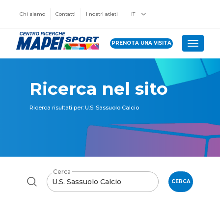
Chi siamo
Contatti
I nostri atleti
IT
PRENOTA UNA VISITA
Toggle 
Ricerca nel sito
Ricerca risultati per: U.S. Sassuolo Calcio
Cerca
CERCA