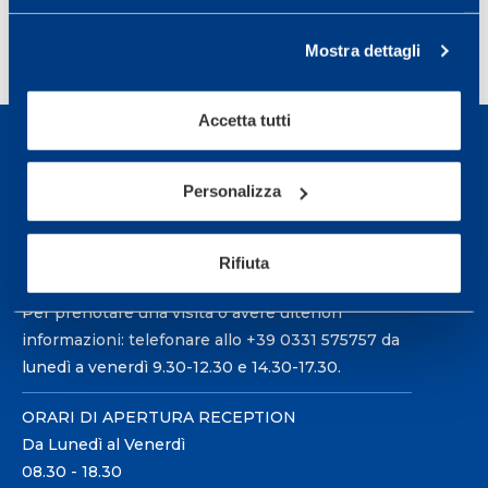
Mostra dettagli
Accetta tutti
Personalizza
Sport Service Mapei S.r.l. - Via Busto Fagnano 38,
21057 Olgiate Olona (Varese) Italia.
Rifiuta
Per prenotare una visita o avere ulteriori
informazioni: telefonare allo +39 0331 575757 da
lunedì a venerdì 9.30-12.30 e 14.30-17.30.
ORARI DI APERTURA RECEPTION
Da Lunedì al Venerdì
08.30 - 18.30