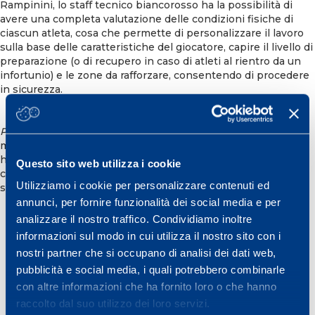
Rampinini, lo staff tecnico biancorosso ha la possibilità di
avere una completa valutazione delle condizioni fisiche di
ciascun atleta, cosa che permette di personalizzare il lavoro
sulla base delle caratteristiche del giocatore, capire il livello di
preparazione (o di recupero in caso di atleti al rientro da un
infortunio) e le zone da rafforzare, consentendo di procedere
in sicurezza.
Per saperne di più visita
www.pallacanestroreggiana.it
.
(e
metti il lik diretto alla loro news
https://www.pallacanestroreggiana.it/questa-mattina-a-
Questo sito web utilizza i cookie
castelnovo-nemonti-test-fisici-del-centro-ricerche-mapei-
Utilizziamo i cookie per personalizzare contenuti ed
sport-per-la-grissin-bon/)
annunci, per fornire funzionalità dei social media e per
analizzare il nostro traffico. Condividiamo inoltre
informazioni sul modo in cui utilizza il nostro sito con i
nostri partner che si occupano di analisi dei dati web,
GRISSINBON
pubblicità e social media, i quali potrebbero combinarle
con altre informazioni che ha fornito loro o che hanno
Condividi
raccolto dal suo utilizzo dei loro servizi.