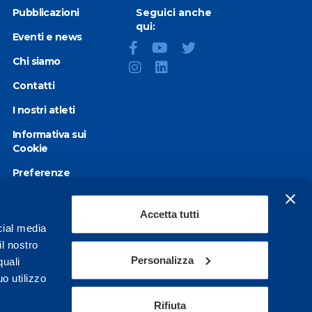
Pubblicazioni
Seguici anche
qui:
Eventi e news
Chi siamo
Contatti
I nostri atleti
Informativa sui
Cookie
Preferenze
Cookie
Privacy Policy
Accetta tutti
cial media
Dichiarazione di
il nostro
accessibilità
Personalizza
quali
o utilizzo
Rifiuta