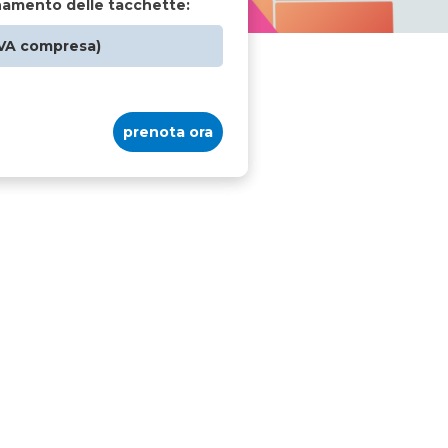
namento delle tacchette:
IVA compresa)
prenota ora