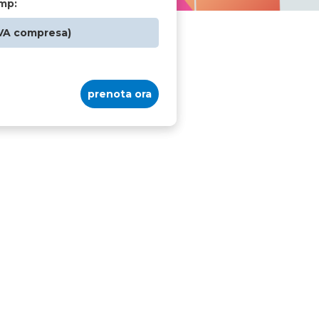
mp:
IVA compresa)
prenota ora