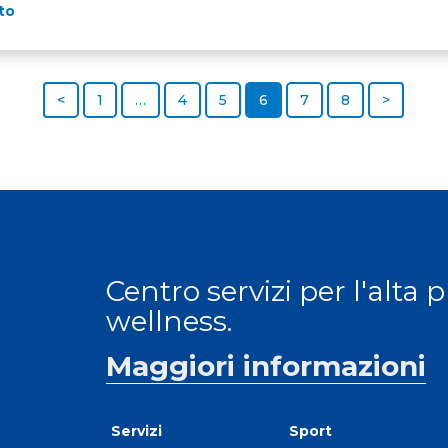
to
<
1
…
4
5
6
7
8
>
Centro servizi per l'alta 
wellness.
Maggiori informazioni
Servizi
Sport