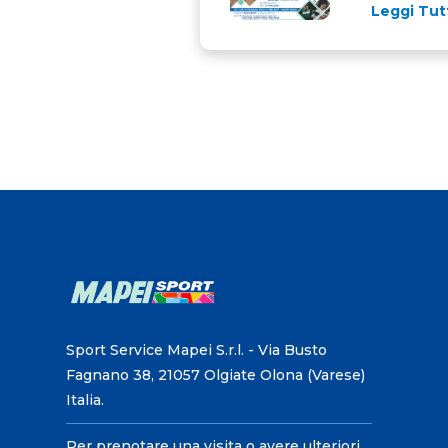
Leggi Tut
Sport Service Mapei S.r.l. - Via Busto
Fagnano 38, 21057 Olgiate Olona (Varese)
Italia.
Per prenotare una visita o avere ulteriori