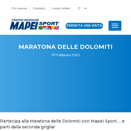
Chi siamo
Contatti
I nostri atleti
IT
PRENOTA UNA VISITA
Toggle 
MARATONA DELLE DOLOMITI
07 Febbraio 2022
Partecipa alla Maratona delle Dolomiti con Mapei Sport…. e
parti dalla seconda griglia!