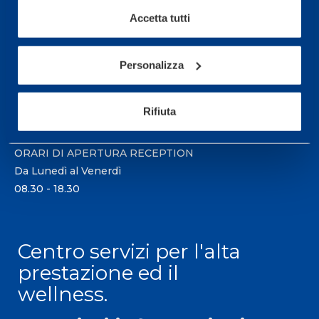
Accetta tutti
Sport Service Mapei S.r.l. - Via Busto Fagnano 38,
21057 Olgiate Olona (Varese) Italia.
Personalizza
Per prenotare una visita o avere ulteriori
informazioni: telefonare allo +39 0331 575757 da
Rifiuta
lunedì a venerdì 9.30-12.30 e 14.30-17.30.
ORARI DI APERTURA RECEPTION
Da Lunedì al Venerdì
08.30 - 18.30
Centro servizi per l'alta
prestazione ed il
wellness.