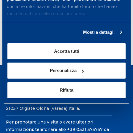
UNIVERSITÀ INSUBRIA VARESE
con altre informazioni che ha fornito loro o che hanno
raccolto dal suo utilizzo dei loro servizi.
UNIVERSITÀ STATALE DI MILANO
Condividi
Mostra dettagli
Accetta tutti
Personalizza
Rifiuta
Sport Service Mapei S.r.l. - Via Busto Fagnano 38,
21057 Olgiate Olona (Varese) Italia.
Per prenotare una visita o avere ulteriori
informazioni: telefonare allo +39 0331 575757 da