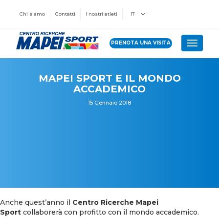
Chi siamo
Contatti
I nostri atleti
IT
PRENOTA UNA VISITA
Toggle 
MAPEI SPORT E IL MONDO
ACCADEMICO
15 Gennaio 2018
Anche quest’anno il
Centro Ricerche Mapei
Sport
collaborerà con profitto con il mondo accademico.