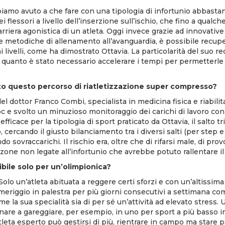
biamo avuto a che fare con una tipologia di infortunio abbastan
flessori a livello dell’inserzione sull’ischio, che fino a qualc
arriera agonistica di un atleta. Oggi invece grazie ad innovative
e metodiche di allenamento all’avanguardia, è possibile recup
 livelli, come ha dimostrato Ottavia. La particolarità del suo r
in quanto è stato necessario accelerare i tempi per permetterle 
o questo percorso di riatletizzazione super compresso?
el dottor Franco Combi, specialista in medicina fisica e riabili
c e svolto un minuzioso monitoraggio dei carichi di lavoro con l
fficace per la tipologia di sport praticato da Ottavia, il salto tr
, cercando il giusto bilanciamento tra i diversi salti (per step
ndo sovraccarichi. Il rischio era, oltre che di rifarsi male, di p
 zone non legate all’infortunio che avrebbe potuto rallentare il
ibile solo per un’olimpionica?
olo un’atleta abituata a reggere certi sforzi e con un’altissi
meriggio in palestra per più giorni consecutivi a settimana com
e la sua specialità sia di per sé un’attività ad elevato stress.
rnare a gareggiare, per esempio, in uno per sport a più basso i
tleta esperto può gestirsi di più, rientrare in campo ma stare 