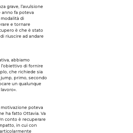
za grave, l’avulsione
he anno fa poteva
 modalità di
erare e tornare
ecupero è che è stato
di riuscire ad andare
tativa, abbiamo
’obiettivo di fornire
iplo, che richiede sia
 e jump, primo, secondo
rovocare un qualunque
 lavoro».
ma motivazione poteva
e ha fatto Ottavia. Va
 Un conto è recuperare
mpatto, in cui con
particolarmente