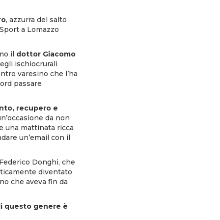
ro
, azzurra del salto
Sport
a Lomazzo
mo il
dottor Giacomo
gli ischiocrurali
entro varesino che l’ha
cord passare
nto, recupero e
un’occasione da non
e una mattinata ricca
ndare un’email con il
 Federico Donghi, che
raticamente diventato
gno che aveva fin da
 di questo genere è