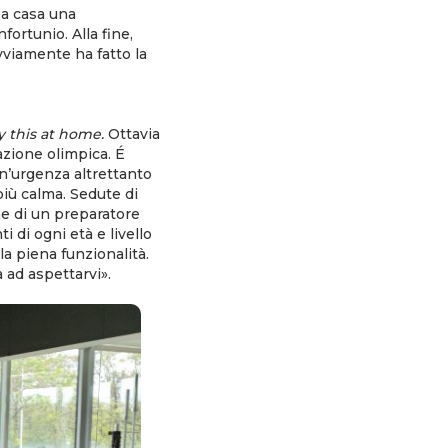
 a casa una
fortunio. Alla fine,
vviamente ha fatto la
ry this at home.
Ottavia
azione olimpica. É
un’urgenza altrettanto
più calma. Sedute di
ne di un preparatore
 di ogni età e livello
lla piena funzionalità.
 ad aspettarvi».