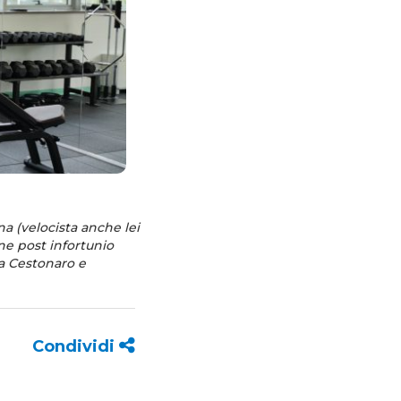
na (velocista anche lei
one post infortunio
ia Cestonaro e
Condividi