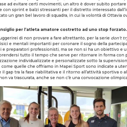
ase ad evitare certi movimenti, un altro è dover subito portare
on sprint e balzi stressanti per il distretto interessato dall’in
to un gran bel lavoro di squadra, in cui la volontà di Ottavia o
siglio per l’atleta amatore costretto ad uno stop forzato.
ggerirei di non provare a fare altrettanto, per la serie
don’t t
isici e mentali importanti per coronare il sogno della partecip
i e preparatori professionisti, ma se non si ha un obiettivo e 
rendersi tutto il tempo che serve per ritornare in forma con 
izzazione
individualizzate e personalizzate sotto la supervisio
a come quelle che offriamo in Mapei Sport sono indicate a utenti
l gap tra la fase riabilitativa e il ritorno all’attività sportiva o a
non va trascurata, anche se non c’è una convocazione olimpica