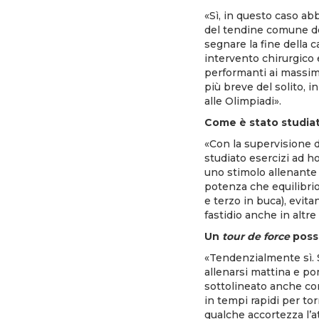
«Sì, in questo caso ab
del tendine comune dei 
segnare la fine della c
intervento chirurgico 
performanti ai massimi
più breve del solito, 
alle Olimpiadi».
Come è stato studiat
«Con la supervisione d
studiato esercizi ad ho
uno stimolo allenante e
potenza che equilibrio
e terzo in buca), evita
fastidio anche in altre
Un
tour de force
poss
«Tendenzialmente sì. S
allenarsi mattina e po
sottolineato anche com
in tempi rapidi per to
qualche accortezza l’a