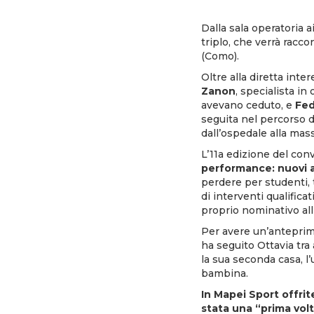
Dalla sala operatoria a
triplo, che verrà racc
(Como).
Oltre alla diretta inte
Zanon
, specialista in
avevano ceduto, e
Fed
seguita nel percorso 
dall’ospedale alla ma
L’11a edizione del co
performance: nuovi 
perdere per studenti, 
di interventi qualifica
proprio nominativo all
Per avere un’anteprim
ha seguito Ottavia tra
la sua seconda casa, l
bambina.
In Mapei Sport offrit
stata una “prima volt