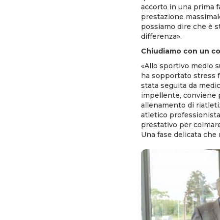
accorto in una prima f
prestazione massimale c
possiamo dire che è sta
differenza».
Chiudiamo con un con
«Allo sportivo medio su
ha sopportato stress f
stata seguita da medic
impellente, conviene p
allenamento di riatlet
atletico professionist
prestativo per colmare i
Una fase delicata che 