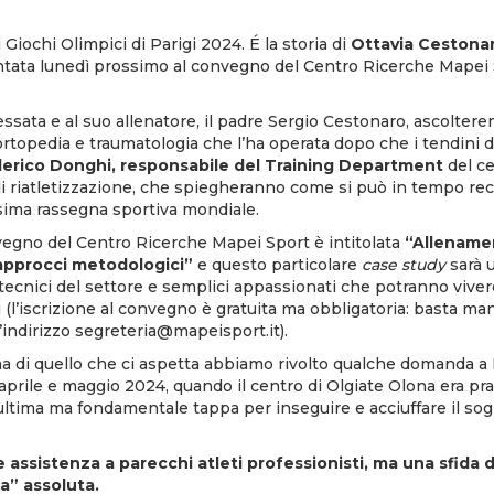
i Giochi Olimpici di Parigi 2024. É la storia di
Ottavia Cestona
ontata lunedì prossimo al
convegno del Centro Ricerche Mapei 
ressata e al suo allenatore, il padre Sergio Cestonaro, ascoltere
 ortopedia e traumatologia che l’ha operata dopo che i tendini de
erico Donghi, responsabile del Training Department
del c
di riatletizzazione, che spiegheranno come si può in tempo re
ssima rassegna sportiva mondiale.
nvegno del Centro Ricerche Mapei Sport è intitolata
“Allename
approcci metodologici”
e questo particolare
case study
sarà 
tecnici del settore e semplici appassionati che potranno viver
ti (l’iscrizione al convegno è gratuita ma obbligatoria: basta ma
’indirizzo
segreteria@mapeisport.it
).
a di quello che ci aspetta abbiamo rivolto qualche domanda a
 aprile e maggio 2024, quando il centro di Olgiate Olona era p
’ultima ma fondamentale tappa per inseguire e acciuffare il so
e assistenza a parecchi atleti professionisti, ma una sfida
a” assoluta.