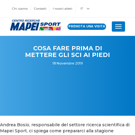
Chi siamo
Contatti
I nostri atleti
IT
PRENOTA UNA VISITA
Toggle 
COSA FARE PRIMA DI
METTERE GLI SCI AI PIEDI
18 Novembre 2019
Andrea Bosio, responsabile del settore ricerca scientifica di
Mapei Sport, ci spiega come prepararci alla stagione