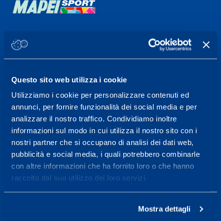
Sport Service Mapei S.r.l. - Via Busto Fagnano 38,
21057 Olgiate Olona (Varese) Italia.
Per prenotare una visita o avere ulteriori
Questo sito web utilizza i cookie
informazioni: telefonare allo +39 0331 575757 da
Utilizziamo i cookie per personalizzare contenuti ed
lunedì a venerdì 9.30-12.30 e 14.30-17.30.
annunci, per fornire funzionalità dei social media e per
analizzare il nostro traffico. Condividiamo inoltre
ORARI DI APERTURA RECEPTION
informazioni sul modo in cui utilizza il nostro sito con i
Da Lunedì al Venerdì
nostri partner che si occupano di analisi dei dati web,
08.30 - 18.30
pubblicità e social media, i quali potrebbero combinarle
con altre informazioni che ha fornito loro o che hanno
raccolto dal suo utilizzo dei loro servizi.
Centro servizi per l'alta
prestazione ed il
Mostra dettagli
wellness.