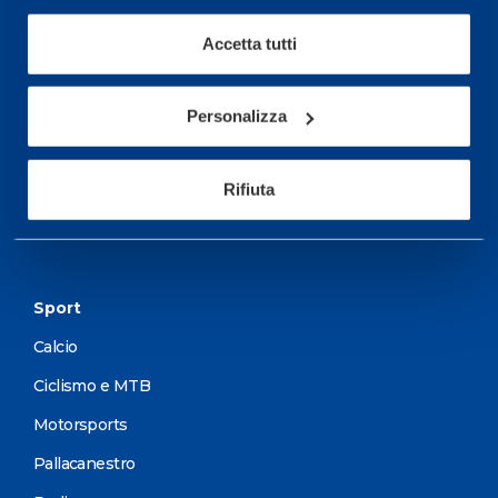
Maggiori informazioni
Accetta tutti
Servizi
Personalizza
Servizi Medici
Rifiuta
Test di valutazione
Programmazione Allenamento
Sport
Calcio
Ciclismo e MTB
Motorsports
Pallacanestro