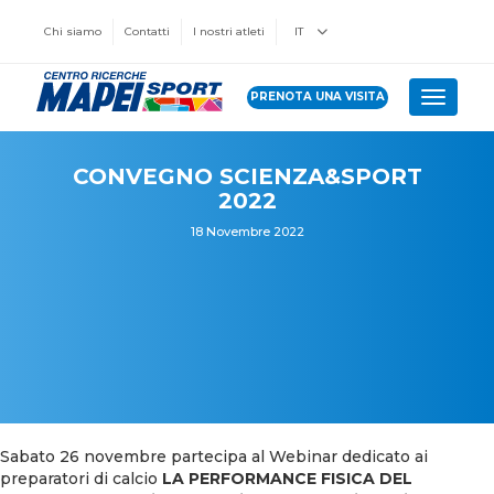
Chi siamo
Contatti
I nostri atleti
IT
PRENOTA UNA VISITA
Toggle 
CONVEGNO SCIENZA&SPORT
2022
18 Novembre 2022
Sabato 26 novembre partecipa al Webinar dedicato ai
preparatori di calcio
LA PERFORMANCE FISICA DEL