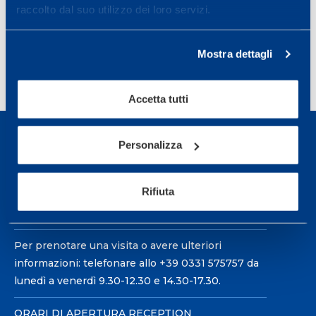
raccolto dal suo utilizzo dei loro servizi.
Condividi
Mostra dettagli
Accetta tutti
Personalizza
Rifiuta
Sport Service Mapei S.r.l. - Via Busto Fagnano 38,
21057 Olgiate Olona (Varese) Italia.
Per prenotare una visita o avere ulteriori
informazioni: telefonare allo +39 0331 575757 da
lunedì a venerdì 9.30-12.30 e 14.30-17.30.
ORARI DI APERTURA RECEPTION