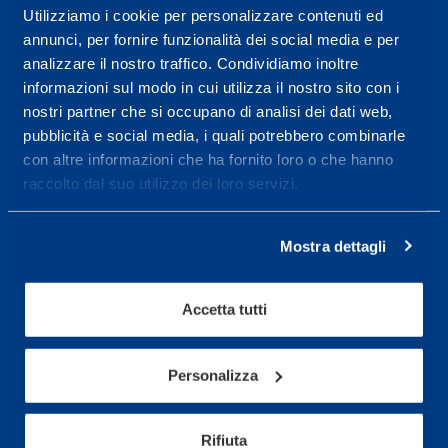
Utilizziamo i cookie per personalizzare contenuti ed
Centro servizi per l'alta
annunci, per fornire funzionalità dei social media e per
prestazione ed il
analizzare il nostro traffico. Condividiamo inoltre
wellness.
informazioni sul modo in cui utilizza il nostro sito con i
nostri partner che si occupano di analisi dei dati web,
Maggiori informazioni
pubblicità e social media, i quali potrebbero combinarle
con altre informazioni che ha fornito loro o che hanno
raccolto dal suo utilizzo dei loro servizi.
Servizi
Servizi Medici
Mostra dettagli
Test di valutazione
Programmazione Allenamento
Accetta tutti
Sport
Personalizza
Calcio
Ciclismo e MTB
Rifiuta