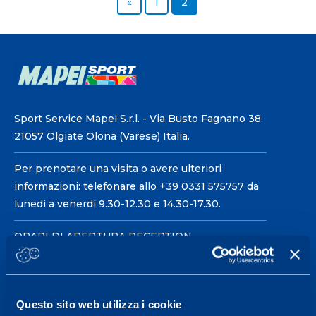
Previous page
Page
Page
«
1
2
Sport Service Mapei S.r.l. - Via Busto Fagnano 38,
21057 Olgiate Olona (Varese) Italia.
Per prenotare una visita o avere ulteriori
informazioni: telefonare allo +39 0331 575757 da
lunedì a venerdì 9.30-12.30 e 14.30-17.30.
ORARI DI APERTURA RECEPTION
Da Lunedì al Venerdì
08.30 - 18.30
Questo sito web utilizza i cookie