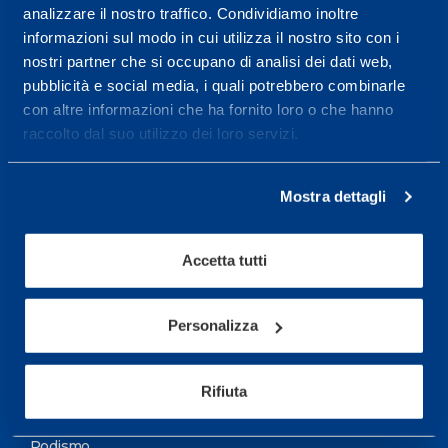
analizzare il nostro traffico. Condividiamo inoltre
Maggiori informazioni
informazioni sul modo in cui utilizza il nostro sito con i
nostri partner che si occupano di analisi dei dati web,
pubblicità e social media, i quali potrebbero combinarle
Servizi
con altre informazioni che ha fornito loro o che hanno
Servizi Medici
raccolto dal suo utilizzo dei loro servizi.
Test di valutazione
Mostra dettagli
Programmazione Allenamento
Accetta tutti
Sport
Calcio
Personalizza
Ciclismo e MTB
Motorsports
Rifiuta
Pallacanestro
Podismo