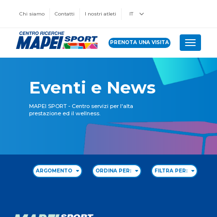
Chi siamo
Contatti
I nostri atleti
IT
PRENOTA UNA VISITA
Toggle 
Eventi e News
MAPEI SPORT - Centro servizi per l'alta
prestazione ed il wellness.
ARGOMENTO
ORDINA PER:
FILTRA PER: