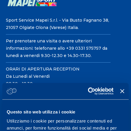
Sport Service Mapei S.r.l. - Via Busto Fagnano 38,
21057 Olgiate Olona (Varese) Italia.
Per prenotare una visita o avere ulteriori
informazioni: telefonare allo +39 0331 575757 da
lunedì a venerdì 9.30-12.30 e 14.30-17.30.
ORARI DI APERTURA RECEPTION
Da Lunedì al Venerdì
08.30 - 18.30
Centro servizi per l'alta
Questo sito web utilizza i cookie
prestazione ed il
Utilizziamo i cookie per personalizzare contenuti ed
wellness.
annunci, per fornire funzionalità dei social media e per