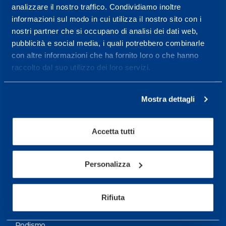
analizzare il nostro traffico. Condividiamo inoltre
Maggiori informazioni
informazioni sul modo in cui utilizza il nostro sito con i
nostri partner che si occupano di analisi dei dati web,
pubblicità e social media, i quali potrebbero combinarle
Servizi
con altre informazioni che ha fornito loro o che hanno
Servizi Medici
raccolto dal suo utilizzo dei loro servizi.
Test di valutazione
Mostra dettagli
Programmazione Allenamento
Accetta tutti
Sport
Calcio
Personalizza
Ciclismo e MTB
Motorsports
Rifiuta
Pallacanestro
Podismo