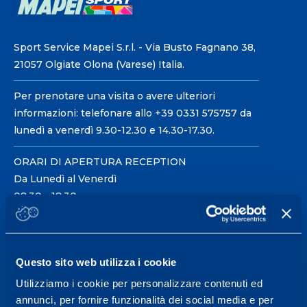
Sport Service Mapei S.r.l. - Via Busto Fagnano 38,
21057 Olgiate Olona (Varese) Italia.
Per prenotare una visita o avere ulteriori
informazioni: telefonare allo +39 0331 575757 da
lunedì a venerdì 9.30-12.30 e 14.30-17.30.
ORARI DI APERTURA RECEPTION
Da Lunedì al Venerdì
08.30 - 18.30
Centro servizi per l'alta
Questo sito web utilizza i cookie
prestazione ed il
Utilizziamo i cookie per personalizzare contenuti ed
wellness.
annunci, per fornire funzionalità dei social media e per