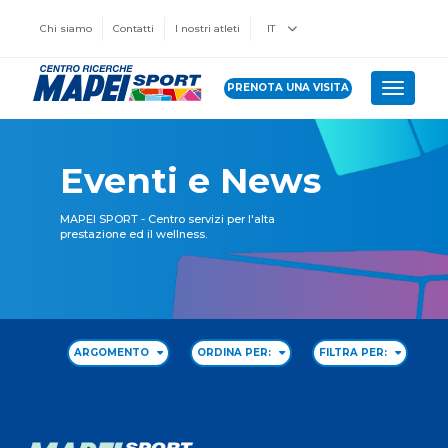
Chi siamo
Contatti
I nostri atleti
IT
PRENOTA UNA VISITA
Toggle 
Eventi e News
MAPEI SPORT - Centro servizi per l'alta
prestazione ed il wellness.
ARGOMENTO
ORDINA PER:
FILTRA PER: