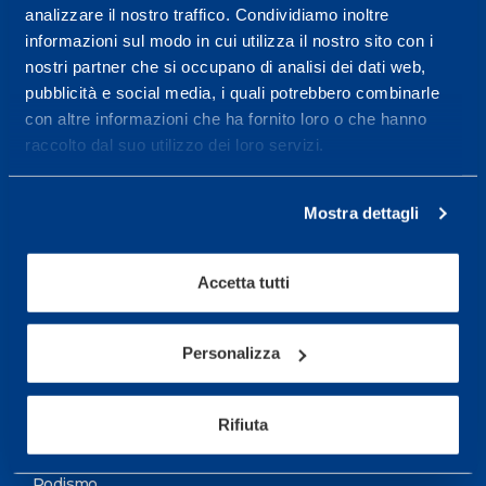
analizzare il nostro traffico. Condividiamo inoltre
Maggiori informazioni
informazioni sul modo in cui utilizza il nostro sito con i
nostri partner che si occupano di analisi dei dati web,
pubblicità e social media, i quali potrebbero combinarle
Servizi
con altre informazioni che ha fornito loro o che hanno
Servizi Medici
raccolto dal suo utilizzo dei loro servizi.
Test di valutazione
Mostra dettagli
Programmazione Allenamento
Accetta tutti
Sport
Calcio
Personalizza
Ciclismo e MTB
Motorsports
Rifiuta
Pallacanestro
Podismo