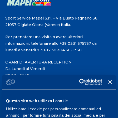
Sport Service Mapei S.r.l. - Via Busto Fagnano 38,
21057 Olgiate Olona (Varese) Italia.
Per prenotare una visita o avere ulteriori
informazioni: telefonare allo +39 0331 575757 da
lunedì a venerdì 9.30-12.30 e 14.30-17.30.
ORARI DI APERTURA RECEPTION
Da Lunedì al Venerdì
08.30 - 18.30
Centro servizi per l'alta
Questo sito web utilizza i cookie
prestazione ed il
Utilizziamo i cookie per personalizzare contenuti ed
wellness.
annunci, per fornire funzionalità dei social media e per