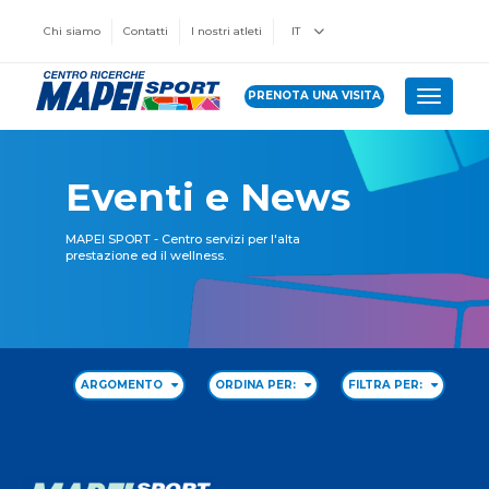
Chi siamo
Contatti
I nostri atleti
IT
PRENOTA UNA VISITA
Toggle 
Eventi e News
MAPEI SPORT - Centro servizi per l'alta
prestazione ed il wellness.
ARGOMENTO
ORDINA PER:
FILTRA PER: