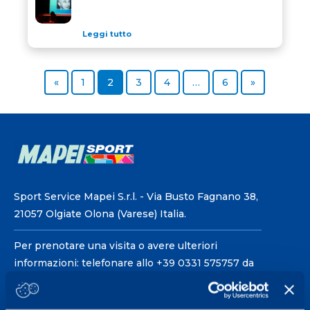
Leggi tutto
Previous page
Page
Page
Page
Page
Page
Next page
«
1
2
3
4
…
6
»
Sport Service Mapei S.r.l. - Via Busto Fagnano 38,
21057 Olgiate Olona (Varese) Italia.
Per prenotare una visita o avere ulteriori
informazioni: telefonare allo +39 0331 575757 da
lunedì a venerdì 9.30-12.30 e 14.30-17.30.