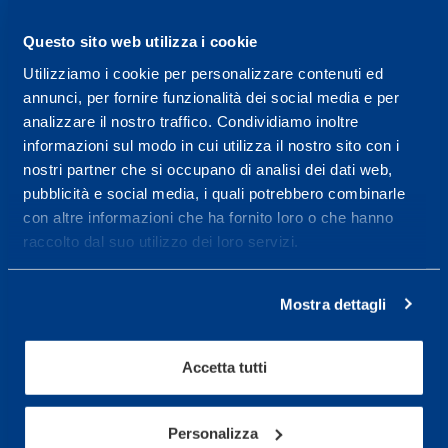
ORARI DI APERTURA RECEPTION
Da Lunedì al Venerdì
Questo sito web utilizza i cookie
08.30 - 18.30
Utilizziamo i cookie per personalizzare contenuti ed
annunci, per fornire funzionalità dei social media e per
analizzare il nostro traffico. Condividiamo inoltre
Centro servizi per l'alta
informazioni sul modo in cui utilizza il nostro sito con i
prestazione ed il
nostri partner che si occupano di analisi dei dati web,
wellness.
pubblicità e social media, i quali potrebbero combinarle
con altre informazioni che ha fornito loro o che hanno
Maggiori informazioni
raccolto dal suo utilizzo dei loro servizi.
Mostra dettagli
Servizi
Servizi Medici
Accetta tutti
Test di valutazione
Programmazione Allenamento
Personalizza