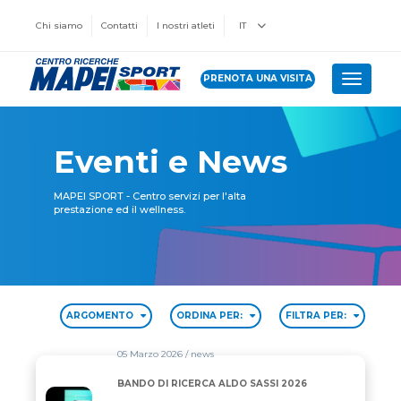
Chi siamo
Contatti
I nostri atleti
IT
PRENOTA UNA VISITA
Toggle 
Eventi e News
MAPEI SPORT - Centro servizi per l'alta
prestazione ed il wellness.
ARGOMENTO
ORDINA PER:
FILTRA PER:
05 Marzo 2026
/ news
BANDO DI RICERCA ALDO SASSI 2026
BANDO DI RICERCA ALDO SASSI 2026