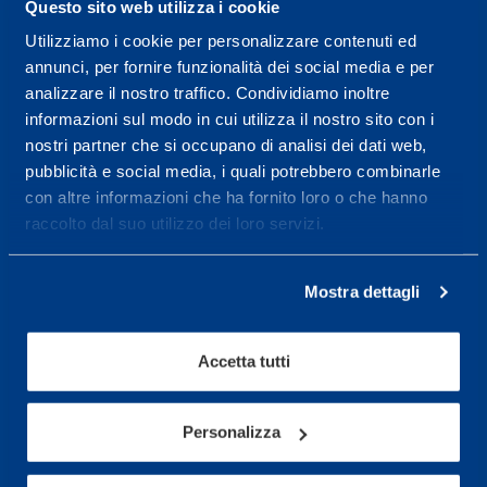
Questo sito web utilizza i cookie
Utilizziamo i cookie per personalizzare contenuti ed
Centro servizi per l'alta
annunci, per fornire funzionalità dei social media e per
analizzare il nostro traffico. Condividiamo inoltre
prestazione ed il
informazioni sul modo in cui utilizza il nostro sito con i
wellness.
nostri partner che si occupano di analisi dei dati web,
pubblicità e social media, i quali potrebbero combinarle
Maggiori informazioni
con altre informazioni che ha fornito loro o che hanno
raccolto dal suo utilizzo dei loro servizi.
Servizi
Mostra dettagli
Servizi Medici
Test di valutazione
Accetta tutti
Programmazione Allenamento
Personalizza
Sport