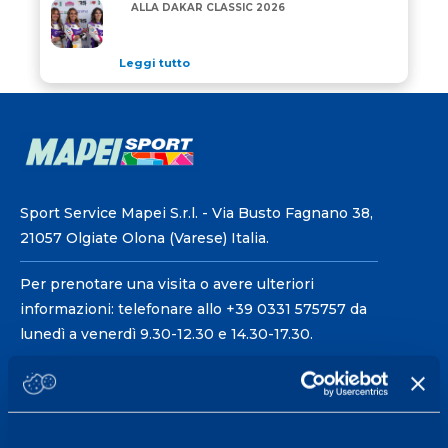
MAPEI E RACHELE SOMASCHINI INSIEME ALLA DAKA
ALLA DAKAR CLASSIC 2026
Leggi tutto
Sport Service Mapei S.r.l. - Via Busto Fagnano 38,
21057 Olgiate Olona (Varese) Italia.
Per prenotare una visita o avere ulteriori
informazioni: telefonare allo +39 0331 575757 da
lunedì a venerdì 9.30-12.30 e 14.30-17.30.
ORARI DI APERTURA RECEPTION
Da Lunedì al Venerdì
08.30 - 18.30