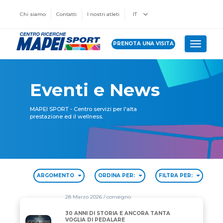
Chi siamo
Contatti
I nostri atleti
IT
PRENOTA UNA VISITA
Toggle 
Eventi e News
MAPEI SPORT - Centro servizi per l'alta
prestazione ed il wellness.
ARGOMENTO
ORDINA PER:
FILTRA PER:
28 Marzo 2026
/ convegno
30 ANNI DI STORIA E ANCORA TANTA
30 ANNI DI STORIA E ANCORA TANTA VOGLIA DI P
VOGLIA DI PEDALARE