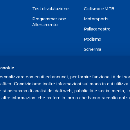
Test di valutazione
Ciclismo e MTB
Programmazione
Motorsports
Allenamento
Pallacanestro
Podismo
Scherma
Sci alpino
 cookie
Tennis
rsonalizzare contenuti ed annunci, per fornire funzionalità dei so
Triathlon
raffico. Condividiamo inoltre informazioni sul modo in cui utilizza 
Wellness
e si occupano di analisi dei dati web, pubblicità e social media, i 
ltre informazioni che ha fornito loro o che hanno raccolto dal su
Altri sport
1 575728 /
reception@mapeisport.it