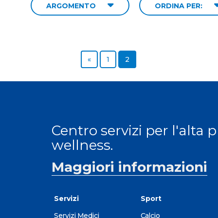
ARGOMENTO
ORDINA PER:
Previous page
Page
Page
«
1
2
Centro servizi per l'alta 
wellness.
Maggiori informazioni
Servizi
Sport
Servizi Medici
Calcio