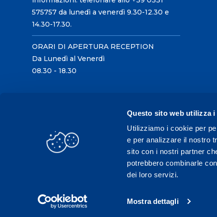
informazioni: telefonare allo +39 0331
575757 da lunedì a venerdì 9.30-12.30 e
14.30-17.30.
ORARI DI APERTURA RECEPTION
Da Lunedì al Venerdì
08.30 - 18.30
Questo sito web utilizza i
Utilizziamo i cookie per pe
e per analizzare il nostro t
sito con i nostri partner ch
potrebbero combinarle con a
dei loro servizi.
Mostra dettagli
C.F./P.IVA 02431330121 / Tel.
0331 575757
- Fax 033