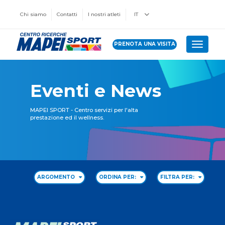
Chi siamo
Contatti
I nostri atleti
IT
PRENOTA UNA VISITA
Toggle 
Eventi e News
MAPEI SPORT - Centro servizi per l'alta
prestazione ed il wellness.
ARGOMENTO
ORDINA PER:
FILTRA PER: