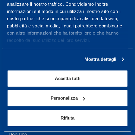
analizzare il nostro traffico. Condividiamo inoltre
Maggiori informazioni
informazioni sul modo in cui utilizza il nostro sito con i
nostri partner che si occupano di analisi dei dati web,
pubblicità e social media, i quali potrebbero combinarle
Servizi
con altre informazioni che ha fornito loro o che hanno
Servizi Medici
raccolto dal suo utilizzo dei loro servizi.
Test di valutazione
Mostra dettagli
Programmazione Allenamento
Accetta tutti
Sport
Calcio
Personalizza
Ciclismo e MTB
Motorsports
Rifiuta
Pallacanestro
Podismo