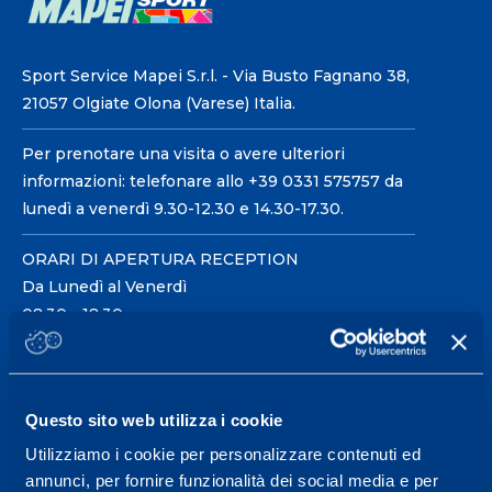
Sport Service Mapei S.r.l. - Via Busto Fagnano 38,
21057 Olgiate Olona (Varese) Italia.
Per prenotare una visita o avere ulteriori
informazioni: telefonare allo +39 0331 575757 da
lunedì a venerdì 9.30-12.30 e 14.30-17.30.
ORARI DI APERTURA RECEPTION
Da Lunedì al Venerdì
08.30 - 18.30
Centro servizi per l'alta
Questo sito web utilizza i cookie
prestazione ed il
Utilizziamo i cookie per personalizzare contenuti ed
wellness.
annunci, per fornire funzionalità dei social media e per