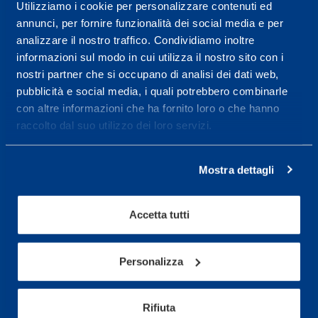
Centro servizi per l'alta
Utilizziamo i cookie per personalizzare contenuti ed
annunci, per fornire funzionalità dei social media e per
prestazione ed il
analizzare il nostro traffico. Condividiamo inoltre
wellness.
informazioni sul modo in cui utilizza il nostro sito con i
nostri partner che si occupano di analisi dei dati web,
Maggiori informazioni
pubblicità e social media, i quali potrebbero combinarle
con altre informazioni che ha fornito loro o che hanno
raccolto dal suo utilizzo dei loro servizi.
Servizi
Servizi Medici
Mostra dettagli
Test di valutazione
Programmazione Allenamento
Accetta tutti
Sport
Personalizza
Calcio
Ciclismo e MTB
Rifiuta