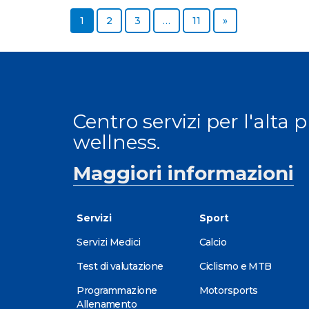
Page
Page
Page
Page
Next page
1
2
3
…
11
»
Centro servizi per l'alta 
wellness.
Maggiori informazioni
Servizi
Sport
Servizi Medici
Calcio
Test di valutazione
Ciclismo e MTB
Programmazione
Motorsports
Allenamento