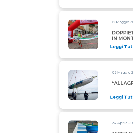
19 Maggio 
DOPPIETTA TRICOLORE TRA 
DOPPIET
IN MON
Leggi Tut
05 Maggio 
“ALLAGRANDE MAPEI” DI N
“ALLAG
Leggi Tut
24 Aprile 2
JEREZ SCEGLIE MAPEI PER C