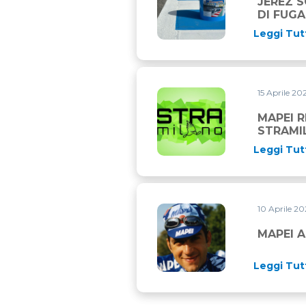
JEREZ S
DI FUGA
Leggi Tut
15 Aprile 2
MAPEI RINNOVA IL SUO IM
MAPEI 
STRAMI
Leggi Tut
10 Aprile 2
MAPEI AL FIANCO DELLA A.S
MAPEI A
Leggi Tut