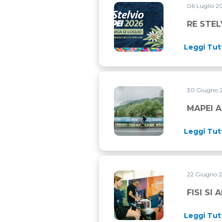
06 Luglio 
RE STELVIO MAPEI 2026: TO
RE STEL
Leggi Tut
30 Giugno 
MAPEI ALLA MARATONA DEL
MAPEI A
Leggi Tut
22 Giugno 
FISI SI AFFIDA A MAPEI S
FISI SI
Leggi Tut