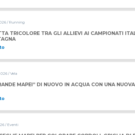
2026
/ Running
GLI ALLIEVI AI CAMPIONATI ITALIANI DI CORSA IN MONT
TA TRICOLORE TRA GLI ALLIEVI AI CAMPIONATI ITA
TAGNA
to
2026
/ Vela
UOVO IN ACQUA CON UNA NUOVA LIVREA
RANDE MAPEI” DI NUOVO IN ACQUA CON UNA NUOVA
to
026
/ Eventi
OLORARE CORDOLI, GRIGLIA DI PARTENZA E VIE DI FUGA