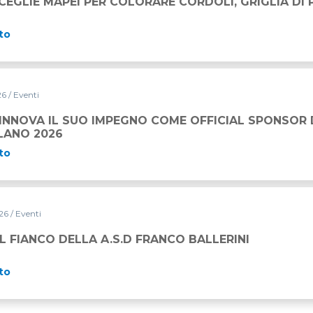
CEGLIE MAPEI PER COLORARE CORDOLI, GRIGLIA DI 
to
026
/ Eventi
PEGNO COME OFFICIAL SPONSOR DELLA STRAMILANO 2026
RINNOVA IL SUO IMPEGNO COME OFFICIAL SPONSOR
LANO 2026
to
026
/ Eventi
.D FRANCO BALLERINI
L FIANCO DELLA A.S.D FRANCO BALLERINI
to