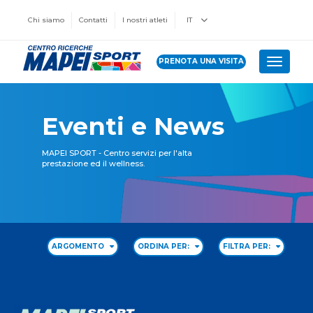
Chi siamo
Contatti
I nostri atleti
IT
PRENOTA UNA VISITA
Toggle 
Eventi e News
MAPEI SPORT - Centro servizi per l'alta
prestazione ed il wellness.
ARGOMENTO
ORDINA PER:
FILTRA PER: