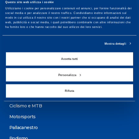
Questo sito web utilizza i cookie
Maggiori informazioni
Utilizziamo i cookie per personalizzare contenuti ed annunci, per fornire funzionalità dei
social media e per analizzare il nostro traffico. Condividiamo inoltre informazioni sul
modo in cui utilizza il nostro sito con i nostri partner che si occupano di analisi dei dati
web, pubblicità e social media, i quali potrebbero combinarle con altre informazioni che
ha fornito loro o che hanno raccolto dal suo utilizzo dei loro servizi.
Servizi
Servizi Medici
Mostra dettagli
Test di valutazione
Accetta tutti
Programmazione Allenamento
Personalizza
Sport
Rifiuta
Calcio
Ciclismo e MTB
Motorsports
Pallacanestro
Podismo